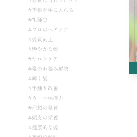
#美髪を手に入れる
#祖師谷
#プロのヘアケア
#髪質向上
#艶やかな髪
#サロンケア
#髪のお悩み解決
#輝く髪
#手触り改善
#カール保持力
#理想の髪質
#頭皮の栄養
#健康的な髪
#美髪の秘訣