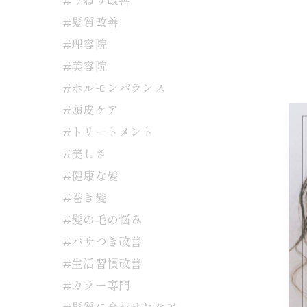
#髪質改善
#理容院
#美容院
#ホルモンバランス
#頭皮ケア
#トリートメント
#美しさ
#健康な髪
#巻き髪
#髪の毛の悩み
#パサつき改善
#生活習慣改善
#カラー専門
#髪質に合わせたケア