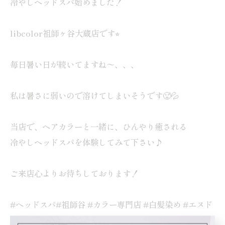
冷やしヘッドスパ始めました！
libcolor祖師ヶ谷大蔵店です⭐︎
毎日暑い日が続いてますね〜、、、
私は暑さに弱いので溶けてしまいそうです🥵💦
当店で、ヘアカラーと一緒に、ひんやり癒される
冷やしヘッドスパを体験してみて下さい♪
ご来店心よりお待ちしております！
#ヘッドスパ#祖師谷 #カラー専門店 #白髪染め #エヌド
ット #髪質改善 #頭皮ケア#ワーママ #働く女性 #世田谷