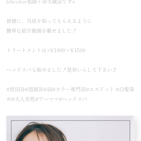
libcolor祖師ヶ谷大蔵店です⭐︎
皆様に、当店を知ってもらえるように
簡単な紹介動画を載せました！
トリートメントは+¥1000〜¥1500
ヘッドスパも始めました！是非いらして下さい♪
#世田谷#祖師谷#砧#カラー専門店#エヌドット #白髪染
め#大人女性#ワーママ#ヘッドスパ