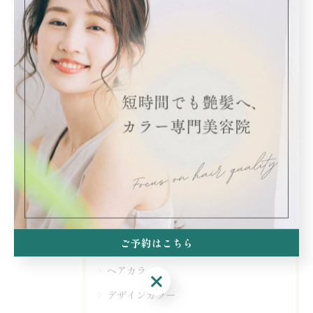
< 前のページ
一覧に戻る
次のページ >
関連タグ
#世田谷
カテゴリー
Categories
ご予約はこちら
全てのカテゴリー
ヘアカラー
ご予約はこちら
デザインカラー