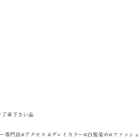
ご予約はこちら
ご予約はこちら
了承下さい🙇
カラー専門店#アクセス #グレイカラー#白髪染め#ファッシ