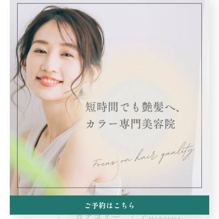
ねり
広がりの改善効果が長く続きます！
※縮毛矯正ではありません！
#高濃度水素トリートメント#カラー専門店#祖師ヶ谷大
蔵駅#世田谷区#祖師谷 #艶髪
< 前のページ
一覧に戻る
次のページ >
ご予約はこちら
カテゴリー
Categories