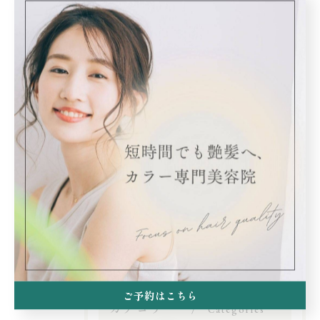
ご予約は当店ホームページ、ホットペッパーからお待ち
しております🙇‍♂️
#エヌドット #祖師谷 #祖師ヶ谷大蔵 #成城学園前 #カラ
ー専門店 #美容室 #白髪染め
< 前のページ
一覧に戻る
次のページ >
ご予約はこちら
カテゴリー
Categories