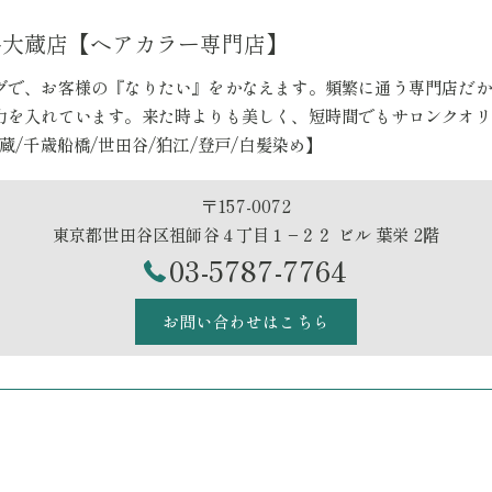
祖師ヶ谷大蔵店【ヘアカラー専門店】
グで、お客様の『なりたい』をかなえます。頻繁に通う専門店だか
力を入れています。来た時よりも美しく、短時間でもサロンクオリ
蔵/千歳船橋/世田谷/狛江/登戸/白髪染め】
〒157-0072
東京都世田谷区祖師谷４丁目１−２２ ビル 葉栄 2階
03-5787-7764
お問い合わせはこちら