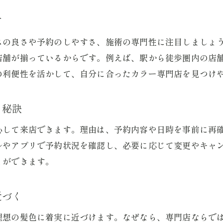
カラー専門店予約活用術で仕上がりも安心
方
毛染め窓口店舗の選び方と活用ポイント
スの良さや予約のしやすさ、施術の専門性に注目しましょ
カラー専門店世田谷区での予約活用の実際
店舗が揃っているからです。例えば、駅から徒歩圏内の店
毛染め窓口予約確認で予定変更も柔軟対応
の利便性を活かして、自分に合ったカラー専門店を見つけ
クイックカラー予約との違いを知るコツ
クイックカラー予約で手軽に美髪を実現
る秘訣
クイックカラー予約活用でサロン通いが快適に
心して来店できます。理由は、予約内容や日時を事前に再
ご予約はこちら
ご予約はこちら
カラー専門店なら時短で理想の髪色が叶う
ルやアプリで予約状況を確認し、必要に応じて変更やキャ
クイックカラー予約確認で急な変更も安心
とができます。
カラー専門店世田谷区で実感する手軽な白髪ケア
毛染めの窓口店舗のクイックサービスもおすすめ
近づく
カラー専門店予約で忙しい毎日をサポート
理想の髪色に着実に近づけます。なぜなら、専門店ならで