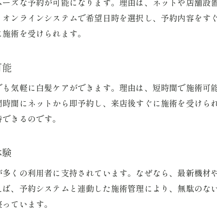
ムーズな予約が可能になります。理由は、ネットや店舗設
カラー専門店予約で自分に合う店舗を発見
、オンラインシステムで希望日時を選択し、予約内容をす
に施術を受けられます。
忙しい女性におすすめのカラー専門店活用術
カラー専門店予約で忙しい毎日も手軽に美髪
可能
毛染め窓口予約利用でスキマ時間に白髪ケア
クイックカラー予約なら予定変更も柔軟対応
でも気軽に白髪ケアができます。理由は、短時間で施術可
間時間にネットから即予約し、来店後すぐに施術を受けら
カラー専門店世田谷区でコスパも両立させる方法
持できるのです。
毛染めの窓口店舗で安心の施術を体験
カラー専門店予約を活かす時短美容のコツ
体験
が多くの利用者に支持されています。なぜなら、最新機材
えば、予約システムと連動した施術管理により、無駄のな
整っています。