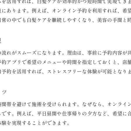
ムを活用すれば、白髪ケアが効率的かつ短時間で実現でき
クイックカラー予約で忙しい日も対応可能
点にあります。例えば、オンライン予約を利用すれば、希
世田谷区のカラー専門店での時短美容体験
日常の中でも白髪ケアを継続しやすくなり、美容の手間と
カラー専門店世田谷区活用で白髪染めも手軽
予約確認も楽々なカラー専門店の魅力
現
予約確認も簡単なカラー専門店の魅力
の流れがスムーズになります。理由は、事前に予約内容が
毛染め窓口予約確認で当日の予定が安心
予約アプリで希望のメニューや時間を指定しておくと、店
クイックカラー予約確認がスマホ操作で完了
口予約を活用すれば、ストレスフリーな体験が可能となり
カラー専門店世田谷区は予約管理もラクラク
カラー専門店の予約システムで時間を有効活用
コツ
毛染めの窓口店舗選びで仕上がり比較も簡単
時間帯を避けて施術を受けられます。なぜなら、オンライ
カラー専門店予約でストレスフリーな美容時間
らです。例えば、平日昼間や仕事帰りの夕方など、希望に
毛染め窓口予約を活用した効率的な染髪法
体験を実現することができます。
毛染め窓口予約で無駄な待ち時間をカット