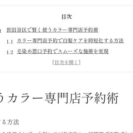
目次
世田谷区で賢く使うカラー専門店予約術
カラー専門店予約で白髪ケアを時短化する方法
毛染め窓口予約でスムーズな施術を実現
クイックカラー予約活用で混雑回避のコツ
カラー専門店世田谷区ならではの選び方
毛染め窓口予約確認で安心して来店する秘訣
カラー専門店世田谷区で理想の髪色に近づく
うカラー専門店予約術
カラー専門店なら時短白髪ケアもスムーズに
カラー専門店の時短施術で白髪ケアが簡単に
する方法
毛染め窓口予約を利用した効率的な予約法