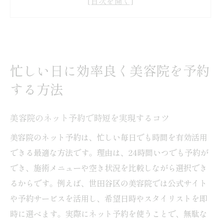
ず予約
メンズにもおすすめの美容院予約手順
美容院の空き時間を賢く見つける裏技
忙しい日でも美容院予約を簡単に済ませる
忙しい日に効率良く美容院を予約
秘訣
する方法
世田谷区で理想の美容院を見つけるコツ
ランキング活用で世田谷区の美容院を比較
美容院のネット予約で時短を実現するコツ
口コミをもとに美容院選びのコツを押さえ
美容院のネット予約は、忙しい毎日でも時間を有効活用
る
できる最適な方法です。理由は、24時間いつでも予約が
美容院のカット技術で選ぶうまい店舗の探
でき、施術メニューや空き状況を比較しながら選択でき
し方
るからです。例えば、世田谷区の美容院では公式サイト
世田谷区の安い美容院を賢く選ぶ秘訣
や予約サービスを活用し、希望日時やスタイリストを即
時に選べます。実際にネット予約を使うことで、無駄な
メンズ歓迎の美容院を見つけるポイント