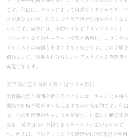
スマートに美容院を利用するための心得
です。理由は、サロンによって得意なスタイルやサービ
美容院でおまかせオーダーを成功させる秘訣
スが異なるため、自分に合う美容院を見極めやすくなる
美容院で「おまかせ」する時の伝え方の工
からです。実際には、予約サイトで「メンズカット」
夫
「パーマ」などのキーワード検索を活用し、口コミやス
理想以上の仕上がりに導くカウンセリング
タイリストの実績も参考にすると安心です。この手順を
術
踏むことで、男性も自分らしいヘアスタイルを効率良く
実現できます。
失敗しないおまかせオーダーのコツ
美容院で納得できる仕上がりを目指すには
美容院の空き時間を賢く見つける裏技
世田谷区の美容師に信頼されるオーダー方
美容院の空き時間を賢く見つけるには、キャンセル待ち
法
機能や即時予約ボタンを活用するのが効果的です。理由
おまかせオーダー時の注意点とポイント
は、他の利用者のキャンセルが発生した際に自動通知が
世田谷区でコスパ重視の美容院を探すには
届き、希望日時に予約できるチャンスが広がるからで
安くて満足度の高い美容院の見つけ方
す。例えば、予約アプリの通知設定やLINE連携を利用