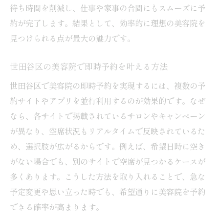
待ち時間を削減し、仕事や家事の合間にもスムーズに予
自分に合う美容院探しに公式予約サイトを
約が完了します。結果として、効率的に理想の美容院を
利用
見つけられる点が最大の魅力です。
予約は何日前がベスト？美容院選びの極意
美容院の予約は何日前が理想か徹底解説
世田谷区の美容院で即時予約を叶える方法
直前予約のメリットと注意点を知ろう
世田谷区で美容院の即時予約を実現するには、複数の予
人気美容院の予約枠を確保するコツ
約サイトやアプリを並行利用するのが効果的です。なぜ
当日予約可能な美容院を見極める方法
なら、各サイトで掲載されているサロンやキャンペーン
世田谷区の美容院でベストな予約タイミン
が異なり、空席状況もリアルタイムで反映されているた
グ
め、選択肢が広がるからです。例えば、希望日時に空き
がない場合でも、別のサイトで空席が見つかるケースが
繁忙期の美容院予約を成功させる秘訣
多くあります。こうした方法を取り入れることで、急な
憧れのスタイルへ導く美容院予約のポイント
予定変更や思い立った時でも、希望通りに美容院を予約
芸能人風ヘアを叶える美容院選びのポイン
できる確率が高まります。
ト