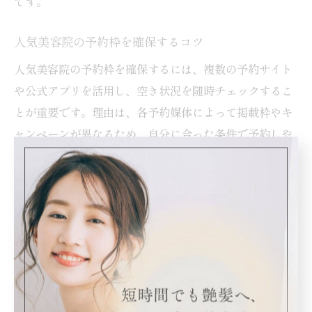
です。
人気美容院の予約枠を確保するコツ
人気美容院の予約枠を確保するには、複数の予約サイト
や公式アプリを活用し、空き状況を随時チェックするこ
とが重要です。理由は、各予約媒体によって掲載枠やキ
ャンペーンが異なるため、自分に合った条件で予約しや
すくなるからです。さらに、キャンセル待ち機能を使う
と、突然空きが出た際にも素早く対応できます。
当日予約可能な美容院を見極める方法
当日予約可能な美容院を見極めるには、リアルタイムで
空席情報を提供している予約サイトやアプリを利用する
のが効果的です。例えば「空きあり」表示や即時予約機
能があると、スムーズに希望の時間帯を押さえやすくな