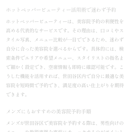
世田谷区で理想のスタイルをオーダーする
ホットペッパービューティー活用術で迷わず予約
方法
ホットペッパービューティーは、美容院予約の利便性を
画像やSNSを使った美容院への伝え方
高める代表的なサービスです。その理由は、口コミやス
レイヤーカットなど旬の美容院オーダー術
タイル写真、メニュー比較が一目でできるため、迷わず
美容院のカウンセリングを活用しよう
自分に合った美容院を選べるからです。具体的には、検
おまかせOKな美容院で新しい自分に出会う
索条件でエリアや希望メニュー、スタイリストの指名ま
当日予約は迷惑？スマートな予約マナー解説
で細かく設定でき、空席情報も即時に確認可能です。こ
うした機能を活用すれば、世田谷区内で自分に最適な美
美容院の当日予約が迷惑かを正しく理解す
容院を短時間で予約でき、満足度の高い仕上がりを期待
る
できます。
当日予約で気をつけたい基本マナー
直前でも快く迎えてくれる美容院の特徴
メンズにもおすすめの美容院予約手順
美容院スタッフに配慮した予約方法とは
メンズが世田谷区で美容院を予約する際は、男性向けの
トラブル回避のための予約連絡ポイント
メニューや施術事例を事前にチェックするのがポイント