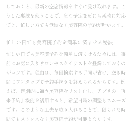
世田谷区でコスパ抜群の美容院を選ぶ基準
しておくと、最新の空席情報をすぐに受け取れます。こ
サービス比較で美容院のコスパをチェック
うした裏技を使うことで、急な予定変更にも柔軟に対応
美容院クーポン活用でお得に予約する方法
でき、忙しい方でも無駄なく美容院の予約が叶います。
技術と価格を両立する美容院が人気の理由
忙しい日でも美容院予約を簡単に済ませる秘訣
予算内で理想の美容院を見つけるポイント
忙しい日でも美容院予約を簡単に済ませるためには、事
ランキングや口コミを活用した美容院比較術
前にお気に入りサロンやスタイリストを登録しておくの
美容院ランキングを活用した比較のコツ
がコツです。理由は、毎回検索する手間が省け、空き時
口コミを読み解き賢く美容院を選ぶ方法
間にワンタップで予約手続きを終えられるからです。例
世田谷区の人気美容院を効率よく比較する
えば、定期的に通う美容院をリスト化し、アプリの「再
実際に通った人の評価で美容院を見極める
来予約」機能を活用すると、希望日時の調整もスムーズ
メンズ対応やカット技術にも注目しよう
です。このような工夫を取り入れることで、限られた時
間でもストレスなく美容院予約が可能となります。
新規予約でも安心な美容院選びの視点