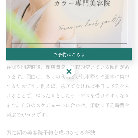
ります。また、世田谷区の美容院では、公式サイトや
SNSで当日枠の案内をしている場合もあるため、定期的
なチェックがポイントです。
世田谷区の美容院でベストな予約タイミング
ご予約はこちら
世田谷区の美容院でベストな予約タイミングは、平日の
昼間や開店直後、閉店間際が比較的空いている傾向があ
ご予約はこちら
ります。理由は、多くの利用者が仕事帰りや週末に集中
するためです。例えば、急ぎでなければ平日に予約を入
れることで、ゆったりとしたサービスを受けやすくなり
ます。自分のスケジュールに合わせ、柔軟に予約時間を
選ぶのがコツです。
繁忙期の美容院予約を成功させる秘訣