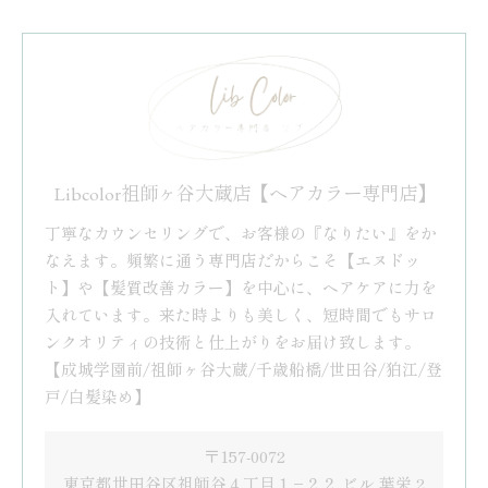
Libcolor祖師ヶ谷大蔵店【ヘアカラー専門店】
丁寧なカウンセリングで、お客様の『なりたい』をか
なえます。頻繁に通う専門店だからこそ【エヌドッ
ト】や【髪質改善カラー】を中心に、ヘアケアに力を
入れています。来た時よりも美しく、短時間でもサロ
ンクオリティの技術と仕上がりをお届け致します。
【成城学園前/祖師ヶ谷大蔵/千歳船橋/世田谷/狛江/登
戸/白髪染め】
〒157-0072
東京都世田谷区祖師谷４丁目１−２２ ビル 葉栄 2