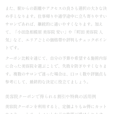
当日予約もお得に叶える美容院活用法
また、駅からの距離やアクセスの良さも選択の大きな決
美容院クーポンで当日予約をスムーズに成
め手となります。仕事帰りや通学途中に立ち寄りやすい
功させる方法
サロンであれば、継続的に通いやすくなります。加え
当日予約可の美容院クーポン活用術を徹底
て、「小田急相模原 美容院 安い」や「町田 美容院 人
解説
気」など、エリアごとの価格帯や評判もチェックポイン
美容院クーポンを使った急な予約でもお得
トです。
な選び方
クーポン比較を通じて、自分の予算や希望する施術内容
当日予約でも安心な美容院クーポンの見極
に合った美容院を選ぶことで、失敗を防ぎやすくなりま
め方
す。複数のサロンで迷った場合は、口コミ数や評価点も
美容院クーポンで当日でも安く予約できる
参考にして、最終的な決定に役立てましょう。
理由とは
美容院クーポンで得られる割引や特典の活用例
美容院クーポンを利用すると、定価よりもお得にカット