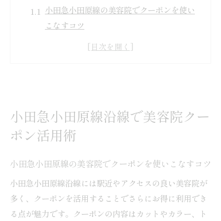
小田急小田原線の美容院でクーポンを使い
こなすコツ
美容院クーポンの上手な検索方法と活用術
を紹介
沿線の美容院選びにクーポン比較を活かす
ポイント
美容院クーポンで得られる割引や特典の活
小田急小田原線沿線で美容院クー
用例
ポン活用術
口コミと美容院クーポンの信頼性を見極め
る方法
小田急小田原線の美容院でクーポンを使いこなすコツ
お得なクーポンで予約美容院選びが変わる
小田急小田原線沿線には駅近やアクセスの良い美容院が
美容院クーポン活用で予約の満足度が大き
多く、クーポンを活用することでさらにお得に利用でき
く変わる理由
る点が魅力です。クーポンの内容はカットやカラー、ト