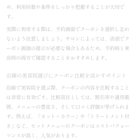
め、利用回数や条件をしっかり把握することが大切で
口コミ評価で選ぶメンズ向け美容院クーポ
す。
ンのポイント
実際に利用する際は、予約画面でクーポンを選択し忘れ
信頼できる美容師を見抜くポイントを紹介
ないよう注意しましょう。サロンによっては、店頭でク
美容院クーポン選びで信頼できる美容師を
ーポン画面の提示が必要な場合もあるため、予約時と来
見極める技
店時の両方で確認することをおすすめします。
予約前に確認すべき美容師の口コミとクー
ポン情報
沿線の美容院選びにクーポン比較を活かすポイント
美容院クーポン利用で失敗しない美容師選
沿線で美容院を選ぶ際、クーポンの内容を比較すること
びの基準
は非常に有効です。比較項目としては、割引率や適用範
信頼される美容師の特徴とクーポン活用の
囲、メニューの豊富さ、そして口コミ評価が挙げられま
関係性
す。例えば、「カット＋カラー」や「トリートメント付
美容院選びはクーポンと美容師の実績で判
き」など、セットメニューのクーポンはコストパフォー
断しよう
マンスが高く、人気があります。