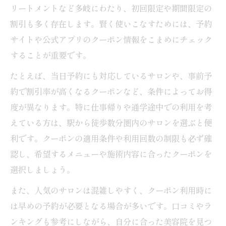
お得な美容院クーポンを見逃さない検索テ
リートメントなど多岐にわたり、初回限定や期間限定の
クニック
割引も多く存在します。賢く使いこなすためには、予約
予約時に使える美容院クーポンの選び方の
サイトや公式アプリのクーポン情報をこまめにチェック
流れ
することが重要です。
美容院クーポンが予約の決め手になる場面
たとえば、当日予約にも対応しているサロンや、事前予
を徹底解説
約で割引率が高くなるクーポンなど、条件によってお得
美容院予約時に知っておきたいクーポン利
度が異なります。特に仕事帰りや通学途中での利用を考
用の注意点
えている方は、駅から徒歩数分圏内のサロンを選ぶと便
美容院選びで重視される口コミと割引情報
利です。クーポンの適用条件や利用回数の制限も必ず確
口コミを活かした美容院クーポン選びの基
認し、希望するメニューや施術内容に合ったクーポンを
準とは
選択しましょう。
割引情報と口コミで美容院の信頼度をチェ
また、人気のサロンは混雑しやすく、クーポン利用時に
ックする方法
は早めの予約が必要となる場合が多いです。口コミやラ
美容院の口コミ評価とクーポンの組み合わ
ンキングも参考にしながら、自分に合った美容院を見つ