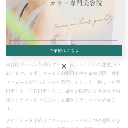
やリピーター向けサービスにつなげやすいメリットもあ
ります。実際に「クーポンで予約して想像以上の仕上が
りだったので、そのままリピーターになった」という利
用者の声も多く、クーポンはサロン選び・予約の重要な
判断材料となっています。
ご予約はこちら
美容院予約時に知っておきたいクーポン利用の注意点
美容院クーポンを利用する際には、いくつかの注意点が
ご予約はこちら
あります。まず、クーポンの利用条件や有効期限、対象
メニューを事前にしっかり確認しましょう。特に「初回
限定」や「平日限定」など、条件が限定的な場合は予約
後のトラブル防止のためにも細かくチェックが必要で
す。
また、ネット予約時にクーポンコードの入力や選択が必