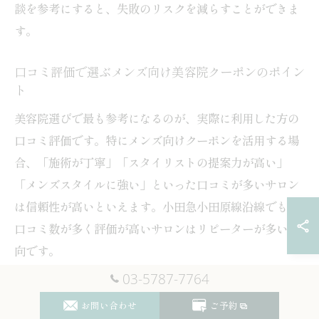
談を参考にすると、失敗のリスクを減らすことができま
す。
口コミ評価で選ぶメンズ向け美容院クーポンのポイン
ト
美容院選びで最も参考になるのが、実際に利用した方の
口コミ評価です。特にメンズ向けクーポンを活用する場
合、「施術が丁寧」「スタイリストの提案力が高い」
「メンズスタイルに強い」といった口コミが多いサロン
は信頼性が高いといえます。小田急小田原線沿線でも、
口コミ数が多く評価が高いサロンはリピーターが多い傾
向です。
03-5787-7764
具体的なチェックポイントとしては、
お問い合わせ
ご予約
カット技術やカウンセリングの満足度