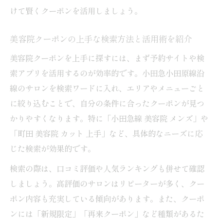
せ活用術
けて賢くクーポンを活用しましょう。
美容院選びに口コミ・割引情報が必要な理
美容院クーポンの上手な検索方法と活用術を紹介
由を解説
お得な美容院クーポンとリアルな口コミの
美容院クーポンを上手に探すには、まず予約サイトや検
見分け方
索アプリを活用するのが効率的です。小田急小田原線沿
線のサロンを検索ワードに入れ、エリアやメニューごと
メンズにも使いやすい美容院クーポン事情
に絞り込むことで、自分の条件に合ったクーポンが見つ
メンズ向け美容院クーポンの選び方と予約
かりやすくなります。特に「小田急線 美容院 メンズ」や
のコツ
「町田 美容院 カット 上手」など、具体的なニーズに応
メンズにおすすめの美容院クーポン活用法
じた検索が効果的です。
を解説
検索の際は、口コミ評価や人気ランキングも併せて確認
小田急線沿線でメンズ利用が多い美容院ク
しましょう。高評価のサロンはリピーターが多く、クー
ーポン特集
ポン内容も充実している傾向があります。また、クーポ
美容院クーポンで実現するメンズカットの
ンには「新規限定」「再来クーポン」など種類があるた
賢い予約術