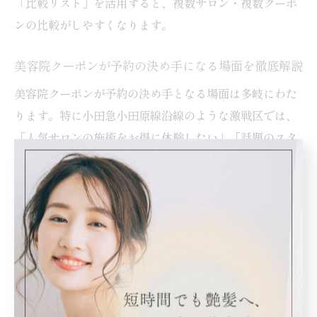
「比較リスト」を活用すると、複数サロン・複数クーポ
ンの比較がしやすくなります。
美容院クーポンが予約の決め手になる場面を徹底解説
美容院クーポンが予約の決め手となる場面は多岐にわた
ります。特に小田急小田原線沿線のような激戦区では、
「人気サロンの施術をお得に体験したい」「話題のスタ
イリストにカットしてもらいたい」といったニーズが高
まります。こうした場合、クーポンがあることで通常よ
りも低価格で質の高いサービスを受けられるため、予約
の後押しとなるのです。
たとえば「町田 美容院 人気」「小田急相模原 カット 上
手い」などの検索で見つかるサロンは、クーポン利用で
初回体験しやすくなり、満足度が高ければ再来クーポン