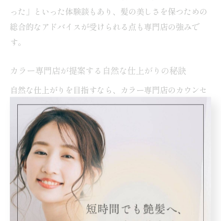
った」といった体験談もあり、髪の美しさを保つための
総合的なアドバイスが受けられる点も専門店の強みで
す。
カラー専門店が提案する自然な仕上がりの秘訣
自然な仕上がりを目指すなら、カラー専門店のカウンセ
リング力と提案力が重要です。肌色やライフスタイルに
合わせた色味の選定だけでなく、根元から毛先まで均一
に染める技術や、立体感を出すハイライト・ローライト
の組み合わせがポイントとなります。専門店ならではの
細やかな配慮が、ナチュラルな印象を実現します。
さらに、施術後のホームケアまでトータルでサポートし
てくれるサロンも多く、自然な色味を長く楽しめるよう
アドバイスを受けることが可能です。「手入れが簡単で