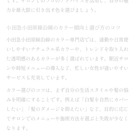
です。サロンでのプロのアドバイスを活用し、自分の魅
予約の取りやすさで差がつくサロン活用法
力を最大限に引き出す色を選びましょう。
効率的な施術で忙しい毎日も楽しめる理由
小田急小田原線沿線のカラー傾向と選び方のコツ
ヘアケア重視ならカラー専門店を選ぶ理由
小田急小田原線沿線のカラー専門店では、通勤や日常使
カラー専門店が髪の健康を守る施術ポイン
いしやすいナチュラル系カラーや、トレンドを取り入れ
ト
た透明感のあるカラーが多く選ばれています。駅近サロ
おすすめカラーとヘアケアの両立方法
ンや時短メニューの導入など、忙しい女性が通いやすい
小田急小田原線沿線の専門店サービス比較
サービスも充実しています。
専門店ならではのトリートメント技術とは
カラー選びのコツは、まず自分の生活スタイルや髪の悩
髪質改善が期待できるカラー選びの秘訣
みを明確にすることです。例えば「白髪を自然にカバー
したい」「髪のダメージを抑えたい」など、目的に応じ
てサロンでのメニューや施術方法を選ぶと失敗が少なく
なります。