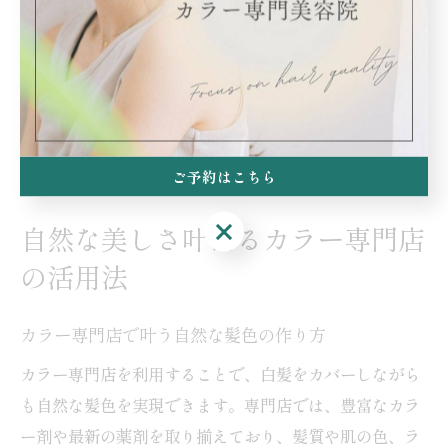
仕上がりがきれい」といった利用者の声も多く、忙しい
女性でも無理なく続けられるのが魅力です。失敗を防ぐ
ためには、事前にしっかりと希望を伝え、プロの意見を
取り入れることが大切です。
ご予約はこちら
ご予約はこちら
自然な美しさ叶えるカラー専門店
の活用法
カラー専門店で叶う自然な髪色の作り方
カラー専門店を利用することで、白髪をカバーしながら
も自然な髪色を実現できます。専門店では、豊富なカラ
ー剤や最新の薬剤を取り揃えており、髪質や肌の色、ラ