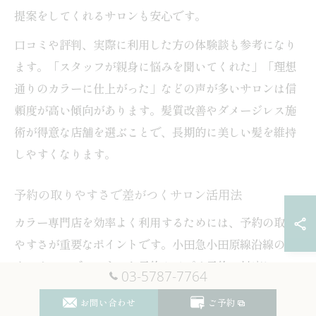
提案をしてくれるサロンも安心です。
口コミや評判、実際に利用した方の体験談も参考になり
ます。「スタッフが親身に悩みを聞いてくれた」「理想
通りのカラーに仕上がった」などの声が多いサロンは信
頼度が高い傾向があります。髪質改善やダメージレス施
術が得意な店舗を選ぶことで、長期的に美しい髪を維持
しやすくなります。
予約の取りやすさで差がつくサロン活用法
カラー専門店を効率よく利用するためには、予約の取り
やすさが重要なポイントです。小田急小田原線沿線の多
くのサロンでは、ネット予約やアプリ予約に対応してお
03-5787-7764
り、空き時間を見つけてすぐに予約できるのが魅力で
お問い合わせ
ご予約
す。特に忙しい方や急な予定変更が多い方には、直前予