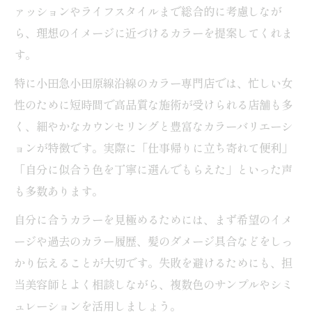
は
ァッションやライフスタイルまで総合的に考慮しなが
小田急小田原線で評判のヘアカラー技術に
ら、理想のイメージに近づけるカラーを提案してくれま
注目
す。
髪のツヤ感がアップするカラー選びのポイ
特に小田急小田原線沿線のカラー専門店では、忙しい女
ント
性のために短時間で高品質な施術が受けられる店舗も多
カラー専門店が提案する自然な仕上がりの
く、細やかなカウンセリングと豊富なカラーバリエーシ
秘訣
ョンが特徴です。実際に「仕事帰りに立ち寄れて便利」
自然な美しさ叶えるカラー専門店の活用法
「自分に似合う色を丁寧に選んでもらえた」といった声
カラー専門店で叶う自然な髪色の作り方
も多数あります。
おすすめカラーでナチュラルな美しさを実
自分に合うカラーを見極めるためには、まず希望のイメ
現
ージや過去のカラー履歴、髪のダメージ具合などをしっ
小田急小田原線エリアのカラー施術特徴を
かり伝えることが大切です。失敗を避けるためにも、担
比較
当美容師とよく相談しながら、複数色のサンプルやシミ
専門店の技術で髪のダメージを最小限に
ュレーションを活用しましょう。