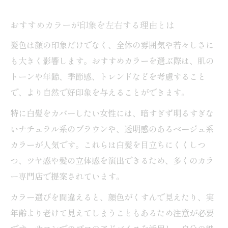
予約が取りやすいサロンの選び方のポイン
おすすめカラーが印象を左右する理由とは
ト
髪色は顔の印象だけでなく、全体の雰囲気や若々しさに
白髪カバーとダメージ対策を両立するコツ
も大きく影響します。おすすめカラーを選ぶ際は、肌の
カラー専門店で白髪カバーの悩みを解決
トーンや年齢、季節感、トレンドなどを考慮すること
おすすめカラーがダメージを抑える理由
で、より自然で好印象を与えることができます。
専門店のトリートメント活用術を解説
特に白髪をカバーしたい女性には、暗すぎず明るすぎな
小田急小田原線沿線で話題の施術法とは
いナチュラル系のブラウンや、透明感のあるベージュ系
カラー後の自宅ケアで美髪をキープするコ
カラーが人気です。これらは白髪を目立ちにくくしつ
ツ
つ、ツヤ感や髪の立体感を演出できるため、多くのカラ
忙しい女性に最適なカラー専門店利用術
ー専門店で提案されています。
カラー専門店なら時短で美しい髪色を実現
カラー選びを間違えると、顔色がくすんで見えたり、実
おすすめカラーで通勤前後も手軽にケア
年齢より老けて見えてしまうこともあるため注意が必要
小田急小田原線エリアのサロン選びのコツ