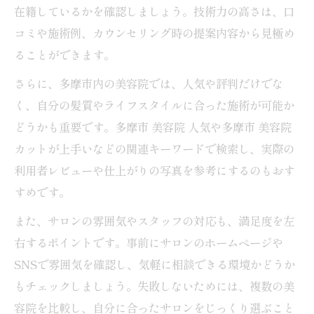
ト情報
在籍しているかを確認しましょう。技術力の高さは、口
コミや施術例、カウンセリング時の提案内容から見極め
信頼される美容院選びの新基準とは
ることができます。
美容院の信頼度を確かめる最新チェック法
さらに、多摩市内の美容院では、人気や評判だけでな
美容院選びで重視されるアフターサービス
く、自分の髪質やライフスタイルに合った施術が可能か
施術前後の写真で比較する美容院の実力
どうかも重要です。多摩市 美容院 人気や多摩市 美容院
技術だけでなく雰囲気も重視する選び方
カットが上手いなどの関連キーワードで検索し、実際の
予約しやすい美容院が信頼される理由
利用者レビューや仕上がりの写真を参考にするのもおす
多摩市の美容院ならではの魅力に迫る
すめです。
多摩市美容院が支持される理由と特徴
また、サロンの雰囲気やスタッフの対応も、満足度を左
ショートカットに強い美容院の魅力とは
右するポイントです。事前にサロンのホームページや
メンズも満足できる多摩市美容院の技術
SNSで雰囲気を確認し、気軽に相談できる環境かどうか
幅広い世代に支持される美容院サービス
もチェックしましょう。失敗しないためには、複数の美
多摩市美容院の人気が高いスタイリスト傾
容院を比較し、自分に合ったサロンをじっくり選ぶこと