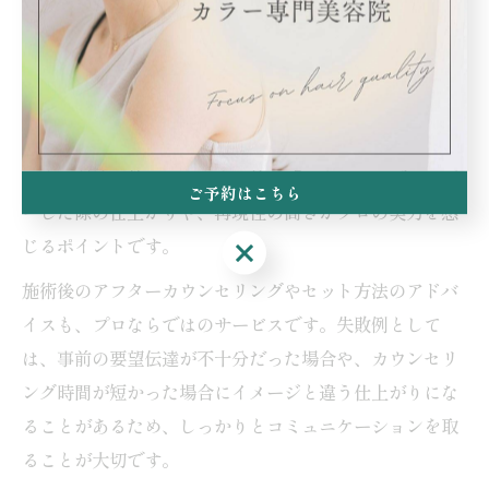
ます。
多摩市の美容院では、カット・カラー・パーマといった
メニューの組み合わせ提案や、髪質改善トリートメント
を同時に受けられるサロンも多く、プロの技術を実感し
やすい環境が整っています。特に「おまかせ」でオーダ
ご予約はこちら
ーした際の仕上がりや、再現性の高さがプロの実力を感
じるポイントです。
ご予約はこちら
施術後のアフターカウンセリングやセット方法のアドバ
イスも、プロならではのサービスです。失敗例として
は、事前の要望伝達が不十分だった場合や、カウンセリ
ング時間が短かった場合にイメージと違う仕上がりにな
ることがあるため、しっかりとコミュニケーションを取
ることが大切です。