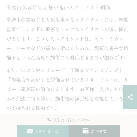
多摩市美容院の人気が高いスタイリスト傾向
多摩市の美容院で人気を集めるスタイリストには、経験
豊富でトレンドに敏感なトップスタイリストが多い傾向
があります。こうしたスタイリストは、カットやカラ
ー、パーマなどの基本技術はもちろん、髪質改善や骨格
補正といった高度な施術にも対応できるのが強みです。
また、口コミやレビューで「丁寧なカウンセリング」
「提案力が高い」と評価されているスタイリストは、リ
ピート率が高い傾向にあります。お客様一人ひとりの悩
みや理想に寄り添い、施術後の満足度を重視している点
が支持される理由です。
03-5787-7764
人気スタイリストを指名する際の注意点として、予約が
取りにくい場合が多く、早めの予約や空席状況の確認が
お問い合わせ
ご予約