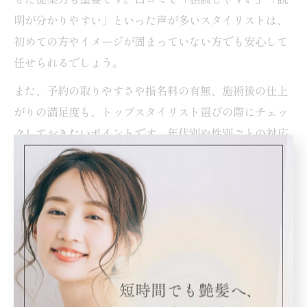
明が分かりやすい」といった声が多いスタイリストは、
初めての方やイメージが固まっていない方でも安心して
任せられるでしょう。
また、予約の取りやすさや指名料の有無、施術後の仕上
がりの満足度も、トップスタイリスト選びの際にチェッ
クしておきたいポイントです。年代別や性別ごとの対応
実績も確認することで、自分に合ったスタイリストとの
出会いにつながります。
美容院でプロのカット技術を体感する方法
プロのカット技術を体感するには、まず丁寧なカウンセ
リングから始まるサロンを選ぶことが重要です。施術前
に髪質や骨格、ライフスタイルまで細かくヒアリングし
てくれるサロンは、仕上がりの満足度が高い傾向にあり