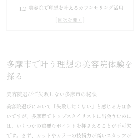
美容院で理想を叶えるカウンセリング活用
法
多摩市の美容院が持つ独自サービスの魅力
美容院利用者が語る満足度の高い体験談と
は
美容院の口コミで見抜く本当の技術力
多摩市で叶う理想の美容院体験を
技術派トップスタイリストに出会う秘訣
探る
トップスタイリスト在籍美容院の見極め方
美容院の技術力はどう比較すれば安心か
美容院選びで失敗しない多摩市の秘訣
スタイリスト選びで重視すべきチェック項
美容院選びにおいて「失敗したくない」と感じる方は多
目
いですが、多摩市でトップスタイリストに出会うために
美容院でプロのカット技術を体感する方法
は、いくつかの重要なポイントを押さえることが不可欠
口コミから知る美容院とトップスタイリス
です。まず、カットやカラーの技術力が高いスタッフが