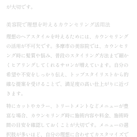
向
が大切です。
カットが上手い美容院の見極め方徹底解説
美容院で理想を叶えるカウンセリング活用法
カット技術が高い美容院の選び方を解説
理想のヘアスタイルを叶えるためには、カウンセリング
美容院のカット仕上がり事例で比較検討
の活用が不可欠です。多摩市の美容院では、カウンセリ
カウンセリング重視の美容院が選ばれる理
ング時に髪質や悩み、普段のスタイリング方法まで細か
由
くヒアリングしてくれるサロンが増えています。自分の
口コミで分かるカットが上手い美容院の特
希望や不安をしっかり伝え、トップスタイリストから的
徴
確な提案を受けることで、満足度の高い仕上がりに近づ
サロンワークで判断する美容院の技術力
きます。
トレンドも叶う美容院で後悔しない方法
特にカットやカラー、トリートメントなどメニューが豊
美容院で最新トレンドを叶える相談術
富な場合、カウンセリング時に施術内容や料金、施術時
トレンドと自分らしさを両立する美容院選
間の目安を確認しておくことが大切です。メニューの選
び
択肢が多いほど、自分の理想に合わせてカスタマイズで