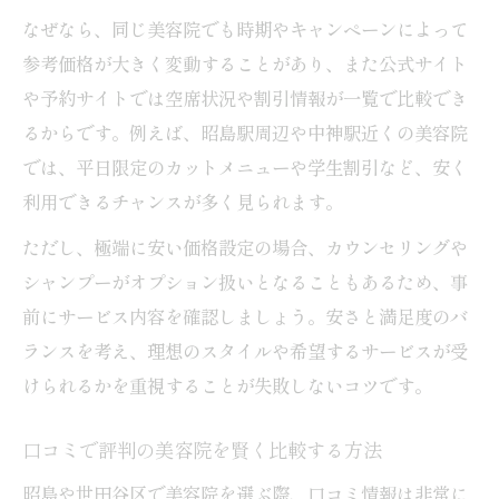
美容院の割引やクーポンを上手に利用する
なぜなら、同じ美容院でも時期やキャンペーンによって
方法
参考価格が大きく変動することがあり、また公式サイト
や予約サイトでは空席状況や割引情報が一覧で比較でき
カットのみの美容院を選ぶメリットと注意
るからです。例えば、昭島駅周辺や中神駅近くの美容院
点
では、平日限定のカットメニューや学生割引など、安く
安い美容院で期待できるサービス内容とは
利用できるチャンスが多く見られます。
美容院の施術内容でコスパを見極めるコツ
ただし、極端に安い価格設定の場合、カウンセリングや
昭島で1000円カットを利用する際の注意点
シャンプーがオプション扱いとなることもあるため、事
美容院の予約不要サービスを使いこなすには
前にサービス内容を確認しましょう。安さと満足度のバ
予約不要な美容院を活用するタイミングと
ランスを考え、理想のスタイルや希望するサービスが受
コツ
けられるかを重視することが失敗しないコツです。
美容院の当日空席状況の確認方法とポイン
ト
口コミで評判の美容院を賢く比較する方法
急な予定でも安心な美容院の選び方ガイド
昭島や世田谷区で美容院を選ぶ際、口コミ情報は非常に