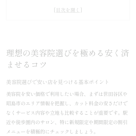
口コミで評判の美容院を賢く比較する方法
美容院のカット料金相場と節約術のコツ
昭島エリアの美容院でサービス内容を確認
予約不要な美容院のメリットと注意点
カットが上手な美容院を昭島で見極める方法
理想の美容院選びを極める安く済
昭島でカットが得意な美容院の特徴と選び
ませるコツ
方
美容院の技術力を口コミや評価で判断する
美容院選びで安い店を見つける基本ポイント
安い美容院でも満足できる仕上がりの見極
美容院を安い価格で利用したい場合、まずは世田谷区や
め
昭島市のエリア情報を把握し、カット料金の安さだけで
昭島のカット安い美容院で失敗しないコツ
なくサービス内容や立地も比較することが重要です。駅
サロン選びで気をつけたいカウンセリング
近や徒歩圏内のサロン、特に新規限定や期間限定の割引
メニューを積極的にチェックしましょう。
安い美容院ならではの賢い活用術徹底解説