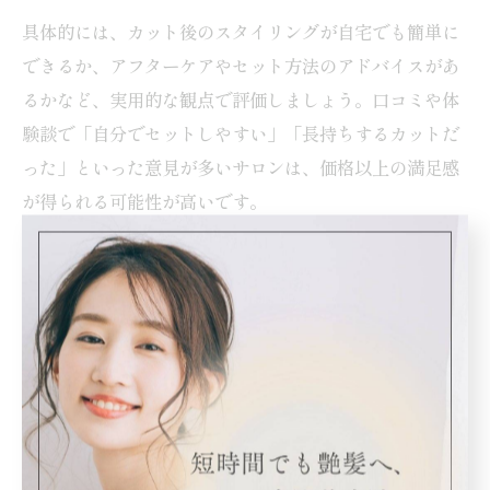
具体的には、カット後のスタイリングが自宅でも簡単に
できるか、アフターケアやセット方法のアドバイスがあ
るかなど、実用的な観点で評価しましょう。口コミや体
験談で「自分でセットしやすい」「長持ちするカットだ
った」といった意見が多いサロンは、価格以上の満足感
が得られる可能性が高いです。
また、初回限定のクーポンや新規割引を利用すること
で、通常よりも安く高品質な施術を体験できる場合があ
ります。ただし、極端に安い価格設定のサロンでは、施
術時間が短かったりカウンセリングが簡略化されること
もあるため、事前に内容を確認し、自分の希望や髪質に
合ったサービスかどうかを見極めましょう。
昭島のカット安い美容院で失敗しないコツ