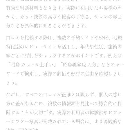
昭島で予約なし美容院を賢く利用する方法
有効な判断材料となります。実際に利用したお客様の声
美容院で待ち時間を減らすコツと裏技
から、カット技術の高さや接客の丁寧さ、サロンの雰囲
格安で満足度高い美容院の見抜き方と注意点
気などを具体的に知ることができます。
美容院の料金が安い理由と選ぶ際の注意点
口コミを比較する際は、複数の予約サイトやSNS、地域
格安美容院での満足度を上げる質問術
特化型のレビューサイトを活用し、年代や性別、施術内
昭島の安い美容院で後悔しないための工夫
容ごとに評判をチェックするのがポイントです。例えば
「昭島 カットが上手い」「昭島美容院 人気」などのキー
美容院の技術や対応を口コミでチェックす
ワードで検索し、実際の評価や好評の理由を確認しまし
る
ょう。
格安店でも安心できるサービスの見極め方
ただし、すべての口コミが正確とは限らず、個人の感じ
おまかせオーダーで後悔しない美容院利用術
方に差があるため、複数の情報源を見比べて総合的に判
美容院でおまかせが成功する伝え方のコツ
断することが大切です。実際の利用者の体験談やビフォ
カット前に美容師と希望を共有する大切さ
ーアフター写真が掲載されている場合は、より客観的な
おまかせオーダー時の具体的な注意点