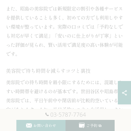
また、昭島の美容院では新規限定の割引や各種サービス
を提供していることも多く、初めての方でも利用しやす
い環境が整っています。実際の口コミでは「予約なしで
も対応が早くて満足」「安いのに仕上がりが丁寧」とい
った評価が見られ、賢い活用で満足度の高い体験が可能
です。
美容院で待ち時間を減らすコツと裏技
美容院での待ち時間を最小限にするためには、混雑しや
すい時間帯を避けるのが基本です。世田谷区や昭島市の
美容院では、平日午前中や閉店前が比較的空いている傾
向があります。また、当日予約システムを活用し、オン
03-5787-7764
ラインで空席状況を事前に確認することで、無駄な待ち
お問い合わせ
ご予約
時間を防げます。