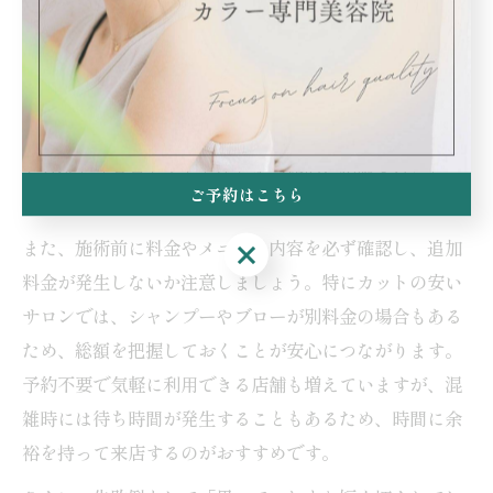
昭島でカット料金が安い美容院を利用する際、失敗しな
いためのコツはいくつかあります。まずは、自分の希望
や悩みをしっかり伝えることが大切です。カウンセリン
グ時に「どのようなイメージにしたいか」「普段のセッ
ト方法」「髪質やクセ」などを具体的に相談すること
ご予約はこちら
で、イメージのズレを防げます。
また、施術前に料金やメニュー内容を必ず確認し、追加
ご予約はこちら
料金が発生しないか注意しましょう。特にカットの安い
サロンでは、シャンプーやブローが別料金の場合もある
ため、総額を把握しておくことが安心につながります。
予約不要で気軽に利用できる店舗も増えていますが、混
雑時には待ち時間が発生することもあるため、時間に余
裕を持って来店するのがおすすめです。