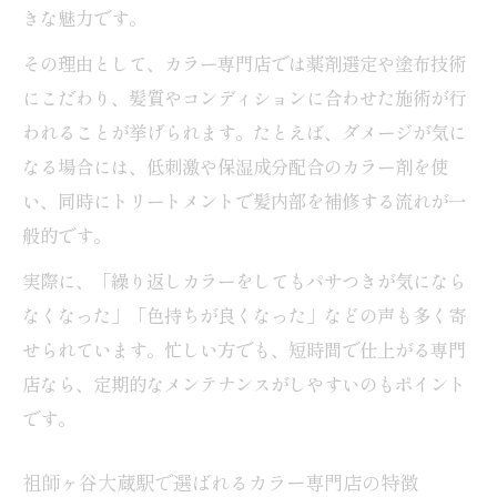
カラー専門店ならではの相談しやすい雰囲
きな魅力です。
気とは
その理由として、カラー専門店では薬剤選定や塗布技術
ホットペッパービューティー活用で店舗選
にこだわり、髪質やコンディションに合わせた施術が行
びをスムーズに
われることが挙げられます。たとえば、ダメージが気に
ダメージ軽減を目指すカラーリング選び方
なる場合には、低刺激や保湿成分配合のカラー剤を使
カラー専門店で叶う低ダメージ施術の工夫
い、同時にトリートメントで髪内部を補修する流れが一
般的です。
オーガニックカラーが髪ダメージ抑制に効
果的な理由
実際に、「繰り返しカラーをしてもパサつきが気になら
髪質改善を意識したカラー専門店の選び方
なくなった」「色持ちが良くなった」などの声も多く寄
ダメージが気になる方のための相談ポイン
せられています。忙しい方でも、短時間で仕上がる専門
ト
店なら、定期的なメンテナンスがしやすいのもポイント
です。
カラー専門店で実践するホームケアアドバ
イス
祖師ヶ谷大蔵駅で選ばれるカラー専門店の特徴
髪質を活かすオーガニックカラーの極意