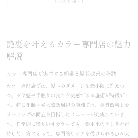
特徴
オーガニックカラーで叶う髪へのやさしさ
と美発色
カラー専門店が支持される理由と最新トレ
艶髪を叶えるカラー専門店の魅力
ンド
解説
祖師ヶ谷大蔵駅周辺のカラー専門店比較ポ
イント
カラー専門店で実感する艶髪と髪質改善の秘訣
祖師ヶ谷大蔵駅周辺で理想のヘアカラー実現法
カラー専門店では、髪へのダメージを最小限に抑えつ
カラー専門店で叶える理想の髪色への近道
つ、ツヤ感や手触りの良さを実感できる施術が特徴で
祖師ヶ谷ヘアカラーのトレンドを取り入れ
す。特に祖師ヶ谷大蔵駅周辺の店舗では、髪質改善とカ
る方法
ラーリングの両立を目指したメニューが充実していま
髪質や悩みに合ったカラー専門店の選び方
す。日常的に繰り返すカラーでも、髪本来の美しさを維
ガイド
持したい方にとって、専門的なケアを受けられる点が大