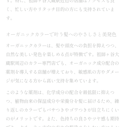
す。特に、祖師ヶ谷大蔵駅近辺の店舗はアクセスも良
祖師ヶ谷大蔵駅周辺で人気のトレンドカラ
く、忙しい方やリタッチ目的の方にも支持されていま
ー事情
す。
髪質や悩みに応じたトレンドカラーの選び
方
オーガニックカラーで叶う髪へのやさしさと美発色
カラー専門店の技術で叶えるデザインカラ
オーガニックカラーは、髪や頭皮への負担を抑えつつ、
ー
自然な美しい発色を楽しめる点が特徴です。祖師ヶ谷大
トレンドカラーの色持ちを良くするポイン
蔵駅周辺のカラー専門店でも、オーガニック成分配合の
ト
薬剤を導入する店舗が増えており、敏感肌の方やダメー
駅近で通いやすいカラー専門店人気理由
ジが気になる方から高い支持を集めています。
カラー専門店が駅近で選ばれる利便性の魅
このような薬剤は、化学成分の配合を最低限に抑えつ
力
つ、植物由来の保湿成分や栄養分を髪に届けるため、繰
祖師ヶ谷大蔵駅近くのカラー専門店通いや
り返しのカラーでもパサつきやゴワつきが目立ちにくい
すさ比較
のがメリットです。また、色持ちの良さやツヤ感も期待
忙しい女性に嬉しいカラー専門店の時短施