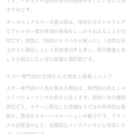
でき、ナチュラル志向の方や白髪染めをしたい方にもお
術
すすめです。
カラー専門店利用時の予約やアクセスのポ
オーガニックカラーを選ぶ際は、事前のカウンセリング
イント
でアレルギー歴や希望の色味をしっかり伝えることが大
通いやすいカラー専門店で実感する継続ケ
切です。実際に「頭皮のヒリつきが減った」「自然な仕
ア効果
上がりに満足」という利用者の声も多く、髪の健康と美
しさを両立したい方に最適な選択肢です。
カラー専門店が支持される理由と最新トレンド
カラー専門店が人気を集める理由は、専門性の高さとコ
ストパフォーマンスの良さにあります。祖師ヶ谷大蔵駅
周辺でも、カラーに特化した店舗ならではの効率的な施
術や、豊富なカラーバリエーションが魅力です。リタッ
チや白髪染めなど、定期的なメンテナンスにも対応しや