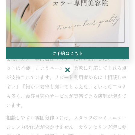
容室よりもカラー技術や薬剤知識が豊富なため、髪のダ
メージや色ムラ、褪色の悩みも気軽に相談できます。特
に祖師ヶ谷大蔵駅周辺では、アットホームな雰囲気やプ
ライベート空間を重視した店舗も多く、初めての方でも
リラックスして要望を伝えやすい環境が整っています。
ご予約はこちら
また、カラー専門店は「カラーだけお願いしたい」「カ
ットは不要」というニーズにも柔軟に対応してくれる点
ご予約はこちら
が支持されています。リピート利用者からは「相談しや
すい」「細かい要望も聞いてもらえた」といった口コミ
も多く、顧客目線のサービスが実感できる店舗が増えて
います。
相談しやすい雰囲気作りには、スタッフのコミュニケー
ション力や配慮が欠かせません。カウンセリング時に髪