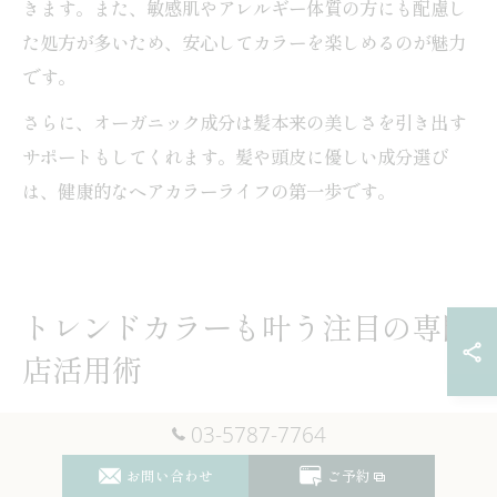
きます。また、敏感肌やアレルギー体質の方にも配慮し
た処方が多いため、安心してカラーを楽しめるのが魅力
です。
さらに、オーガニック成分は髪本来の美しさを引き出す
サポートもしてくれます。髪や頭皮に優しい成分選び
は、健康的なヘアカラーライフの第一歩です。
トレンドカラーも叶う注目の専門
店活用術
03-5787-7764
カラー専門店で取り入れる最新トレンドの提案
祖師ヶ谷大蔵駅周辺のカラー専門店では、常に最新のト
お問い合わせ
ご予約