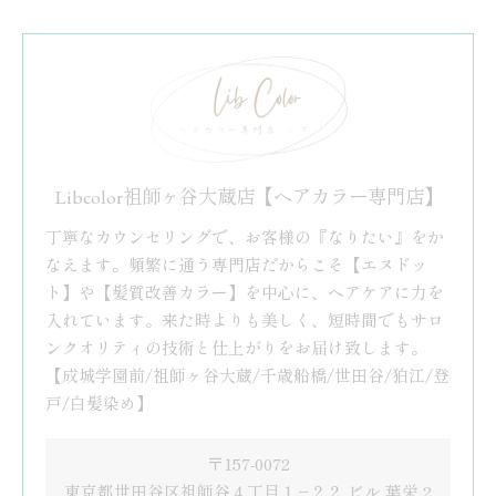
Libcolor祖師ヶ谷大蔵店【ヘアカラー専門店】
丁寧なカウンセリングで、お客様の『なりたい』をか
なえます。頻繁に通う専門店だからこそ【エヌドッ
ト】や【髪質改善カラー】を中心に、ヘアケアに力を
入れています。来た時よりも美しく、短時間でもサロ
ンクオリティの技術と仕上がりをお届け致します。
【成城学園前/祖師ヶ谷大蔵/千歳船橋/世田谷/狛江/登
戸/白髪染め】
〒157-0072
東京都世田谷区祖師谷４丁目１−２２ ビル 葉栄 2