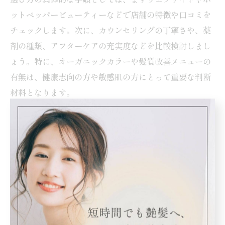
ットペッパービューティーなどで店舗の特徴や口コミを
チェックします。次に、カウンセリングの丁寧さや、薬
剤の種類、アフターケアの充実度などを比較検討しまし
ょう。特に、オーガニックカラーや髪質改善メニューの
有無は、健康志向の方や敏感肌の方にとって重要な判断
材料となります。
最後に、初回限定クーポンや相談時の対応など、実際の
利用者の声も参考にすると安心です。自分の髪の悩みを
しっかり相談できる環境かどうか、事前に電話やネット
で問い合わせてみるのも有効です。
カラー専門店ならではの相談しやすい雰囲気とは
カラー専門店の魅力のひとつは、カラーに特化した専門
スタッフによる親身なカウンセリングです。一般的な美