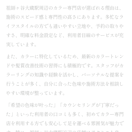
祖師ヶ谷大蔵駅周辺のカラー専門店が選ばれる理由は、
オーガニックカラー専門店が提案する髪質
施術のスピード感と専門性の高さにあります。多忙なラ
別施術
イフスタイルの方でも通いやすい立地や、予約の取りや
カラー専門店での髪質診断と最適カラー選
すさ、明確な料金設定など、利用者目線のサービスが充
び
実しています。
艶髪を守るためのオーガニックカラー活用
また、カラーに特化しているため、最新のカラートレン
術
ドや髪質改善技術の習得にも積極的です。スタッフがカ
祖師ヶ谷大蔵駅で話題のオーガニックカラ
ラーリングの知識や経験を活かし、パーソナルな提案を
ー体験談
行うことが多く、自分に合った色味や施術方法を相談し
髪にやさしい成分とそのメリットを徹底解
やすい環境が整っています。
説
「希望の色味が叶った」「カウンセリングが丁寧だっ
トレンドカラーも叶う注目の専門店活用術
た」といった利用者の口コミも多く、初めてカラー専門
カラー専門店で取り入れる最新トレンドの
店を利用する方でも安心して足を運べる雰囲気が魅力で
提案