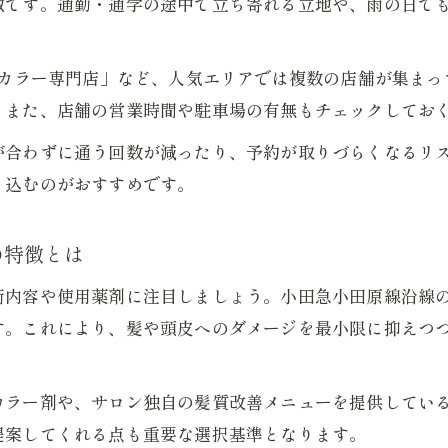
徴です。通勤・通学の途中で立ち寄れる立地や、雨の日で
口コミで評判の髪質改善に強いカラー専門店活用術
白髪染めも得意なカラー専門店の選び方とは
 カラー専門店」など、人気エリアでは複数の店舗が集ま
白髪染めが得意なカラー専門店の見分け方
。また、店舗の営業時間や駐車場の有無もチェックしてお
カラー専門店の白髪染め技術が支持される理由
が合わずに通う回数が減ったり、予約が取りづらくなるリ
新百合ヶ丘エリアで白髪染めおすすめカラー専門店
り込むのがおすすめです。
カラー専門店の白髪染め料金を比較する際のコツ
髪質改善と白髪染め両立のカラー専門店選び
の特徴とは
髪に優しい施術が評判のカラー専門店紹介
術内容や使用薬剤に注目しましょう。小田急小田原線沿線
髪に優しい薬剤を使うカラー専門店の選び方
す。これにより、髪や頭皮へのダメージを最小限に抑えつ
髪質改善を重視したカラー専門店の施術事例
敏感肌にも安心なカラー専門店のポイント
カラー剤や、サロン独自の髪質改善メニューを提供してい
カラー専門店で髪ダメージを最小限に抑える秘訣
提案してくれる点も重要な選択基準となります。
口コミで評価される髪質改善カラー専門店の特徴