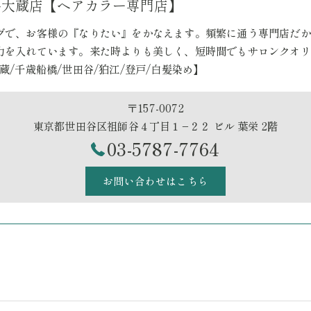
祖師ヶ谷大蔵店【ヘアカラー専門店】
グで、お客様の『なりたい』をかなえます。頻繁に通う専門店だか
力を入れています。来た時よりも美しく、短時間でもサロンクオリ
蔵/千歳船橋/世田谷/狛江/登戸/白髪染め】
〒157-0072
東京都世田谷区祖師谷４丁目１−２２ ビル 葉栄 2階
03-5787-7764
お問い合わせはこちら