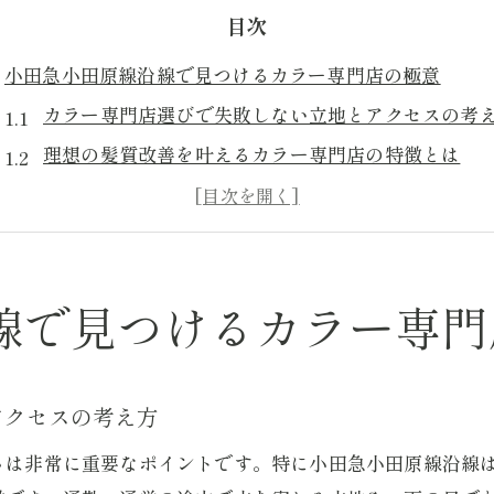
目次
小田急小田原線沿線で見つけるカラー専門店の極意
カラー専門店選びで失敗しない立地とアクセスの考
理想の髪質改善を叶えるカラー専門店の特徴とは
新百合ヶ丘周辺で注目のカラー専門店の選び方解説
町田エリアのおすすめカラー専門店選出ポイント
カラー専門店利用者の口コミが示す選択基準
理想の髪質改善が叶うカラー専門店活用法
線で見つけるカラー専門
髪質改善を重視したカラー専門店の施術ポイント解
カラー専門店で実感できる髪質改善メニューの特徴
アクセスの考え方
カラー専門店利用で髪の水分量が増える理由とは
さは非常に重要なポイントです。特に小田急小田原線沿線
髪質改善カラー専門店の効果的な予約タイミング