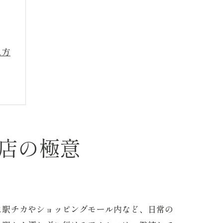
え方
店の極意
説
は駅チカやショッピングモール内など、日常の