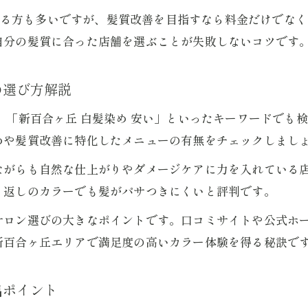
重視する方も多いですが、髪質改善を目指すなら料金だけでな
カラー専門店選びで気をつけたいポイントまとめ
自分の髪質に合った店舗を選ぶことが失敗しないコツです
カラー専門店選びで失敗しないための注意点
髪質改善を重視したカラー専門店選びのコツ
の選び方解説
白髪染めに強いカラー専門店の見極め方紹介
」「新百合ヶ丘 白髪染め 安い」といったキーワードでも
口コミを活用したカラー専門店の選択術
めや髪質改善に特化したメニューの有無をチェックしまし
カラー専門店の予約前に確認したい施術内容
ながらも自然な仕上がりやダメージケアに力を入れている
話題の髪質改善カラーを体験できるおすすめ場所
ご予約はこちら
ご予約はこちら
り返しのカラーでも髪がパサつきにくいと評判です。
髪質改善カラー専門店で体験者が語る効果とは
サロン選びの大きなポイントです。口コミサイトや公式ホ
カラー専門店の髪質改善メニュー体験レポート
新百合ヶ丘エリアで満足度の高いカラー体験を得る秘訣で
新百合ヶ丘や町田の髪質改善カラー専門店探し
髪質改善カラー専門店で人気の施術の流れ紹介
出ポイント
口コミで話題の髪質改善カラー専門店とは