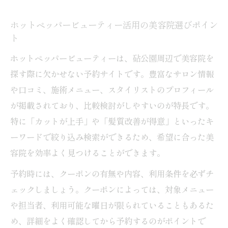
砧公園近くの美容院をホットペッパービュ
ホットペッパービューティー活用の美容院選びポイン
ーティーで比較
ト
美容院予約時のクーポン併用テクニック
ホットペッパービューティーは、砧公園周辺で美容院を
美容院予約前に押さえたい髪質改善の秘訣
探す際に欠かせない予約サイトです。豊富なサロン情報
美容院予約前に伝えるべき髪質改善の希望
や口コミ、施術メニュー、スタイリストのプロフィール
ポイント
が掲載されており、比較検討がしやすいのが特長です。
髪質改善サロン選びで後悔しないチェック
特に「カットが上手」や「髪質改善が得意」といったキ
項目
ーワードで絞り込み検索ができるため、希望に合った美
美容院での相談が髪質改善を左右する理由
容院を効率よく見つけることができます。
美容院予約時のクーポン選びで差をつける
予約時には、クーポンの有無や内容、利用条件を必ずチ
方法
ェックしましょう。クーポンによっては、対象メニュー
髪質改善に必要なホームケアと美容院の違
や担当者、利用可能な曜日が限られていることもあるた
い
め、詳細をよく確認してから予約するのがポイントで