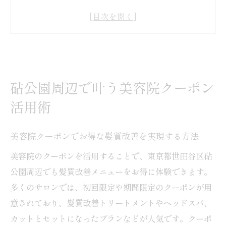
ホットペッパービューティー活用の美容院
選びポイント
美容院予約前に確認したいクーポンの種類
と使い方
クーポン利用で美容院ケアを手軽に始める
砧公園周辺で叶う美容院クーポン
コツ
活用術
砧公園周辺で注目の美容院クーポン最新傾
向
美容院クーポンでお得な髪質改善を実現する方法
髪質改善を目指すなら美容院の賢い選び方
美容院のクーポンを活用することで、東京都世田谷区砧
美容院選びで髪質改善効果を最大化するポ
公園周辺でも髪質改善メニューをお得に体験できます。
イント
多くのサロンでは、初回限定や期間限定のクーポンが用
口コミやホットペッパービューティーで美
意されており、髪質改善トリートメントやヘッドスパ、
容院を比較
カットとセットになったプランなどが人気です。クーポ