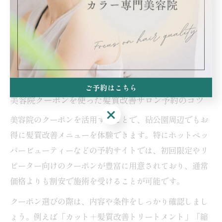
カウンセリング時は、施術後のホームケア方法やアフタ
ーサービスについても確認しておくと安心です。納得で
きない点があれば遠慮なく質問し、不安を解消した上で
施術に進むことが、髪質改善の満足度を高めるコツで
す。
ご予約はこちら
美容院クーポンを使った髪質改善サロン予約のコツ
ご予約はこちら
美容院のクーポンを活用することで、砧公園周辺でもお
得に髪質改善メニューを体験できます。特にホットペッ
パービューティーなどの予約サイトでは、初回限定やリ
ピーター向けのクーポンが豊富に用意されており、通常
価格よりも割安で施術を受けることが可能です。
クーポン選びの際は、内容や条件をしっかり確認しまし
ょう。例えば「カット＋髪質改善トリートメント」「縮