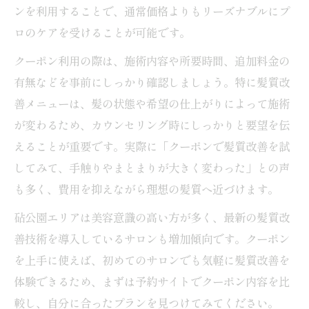
髪質改善に最適な美容院カウンセリング活
ンを利用することで、通常価格よりもリーズナブルにプ
用術
ロのケアを受けることが可能です。
美容院クーポンを使った髪質改善サロン予
クーポン利用の際は、施術内容や所要時間、追加料金の
約のコツ
有無などを事前にしっかり確認しましょう。特に髪質改
砧公園エリアで髪質改善に強い美容院の探
善メニューは、髪の状態や希望の仕上がりによって施術
し方
が変わるため、カウンセリング時にしっかりと要望を伝
話題のホットペッパービューティー活用でお得
えることが重要です。実際に「クーポンで髪質改善を試
に通う方法
してみて、手触りやまとまりが大きく変わった」との声
ホットペッパービューティーで美容院クー
も多く、費用を抑えながら理想の髪質へ近づけます。
ポンを探すコツ
砧公園エリアは美容意識の高い方が多く、最新の髪質改
美容院クーポンとホットペッパービューテ
善技術を導入しているサロンも増加傾向です。クーポン
ィーの使い分け
を上手に使えば、初めてのサロンでも気軽に髪質改善を
ホットペッパービューティーのログイン活
体験できるため、まずは予約サイトでクーポン内容を比
用術
較し、自分に合ったプランを見つけてみてください。