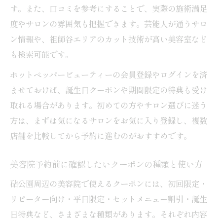
このエリアで注目の美容院とクーポン最新情報
す。また、口コミを参考にすることで、実際の施術満足
美容院クーポンの最新傾向と賢い使い方
度やサロンの雰囲気も把握できます。芸能人が通うサロ
砧公園周辺で話題の美容院クーポン特集
ン情報や、祖師谷エリアのカット技術が高い美容室など
も検索可能です。
口コミで人気の美容院クーポン活用事例
美容院最新クーポン情報で髪質改善を効率
ホットペッパービューティーの会員登録やログインを済
化
ませておけば、誕生日クーポンや期間限定の特典も受け
取れる場合があります。初めての方やサロン選びに迷う
注目美容院のクーポン活用で理想の髪に近
方は、まずは気になるサロンをお気に入り登録し、複数
づく
店舗を比較してから予約に進むのがおすすめです。
美容院利用で理想の髪を手に入れるコツ
美容院のクーポン活用で髪質改善を継続す
美容院予約前に確認したいクーポンの種類と使い方
る秘訣
砧公園周辺の美容院で使えるクーポンには、初回限定・
美容院通いを成功に導くクーポン選択ポイ
リピーター向け・平日限定・セットメニュー割引・誕生
ント
日特典など、さまざまな種類があります。それぞれ内容
髪質改善とクーポン利用で叶える理想のヘ