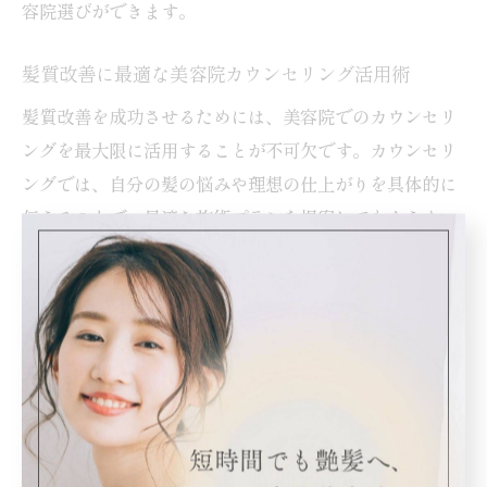
容院選びができます。
髪質改善に最適な美容院カウンセリング活用術
髪質改善を成功させるためには、美容院でのカウンセリ
ングを最大限に活用することが不可欠です。カウンセリ
ングでは、自分の髪の悩みや理想の仕上がりを具体的に
伝えることで、最適な施術プランを提案してもらえま
す。
例えば「うねりが気になる」「カラーのダメージを抑え
たい」といった悩みや、普段のヘアケア方法、ライフス
タイルについても細かく伝えると、よりパーソナルなア
ドバイスが受けられます。経験豊富な美容師は、髪の状
態を見極めながら、トリートメントや縮毛矯正など複数
のメニューから最適なものを選んでくれます。