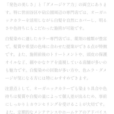
「発色の美しさ」と「ダメージケア力」の両立にありま
オーガニックカラー専門店の低刺激施術と
す。特に世田谷区や砧公園周辺の専門店では、オーガニ
は
ックカラーを活用しながら白髪を自然にカバーし、明る
刺激が苦手な方におすすめのカラー専門店
さや色持ちにもこだわった施術が可能です。
利用法
白髪染めに適したカラー専門店では、薬剤の種類が豊富
世田谷区のカラー専門店が提案するやさし
で、髪質や希望の色味に合わせた提案ができる点が特徴
い施術
です。また、施術前後のトリートメントや、頭皮の保護
オイルなど、細やかなケアを重視している店舗が多いの
も魅力です。白髪染めの回数が多い方や、色ムラ・ダメ
ージが気になる方には特におすすめできます。
注意点として、オーガニックカラーでも染まり具合や色
持ちは髪質や白髪の量によって個人差が出るため、事前
にしっかりとカウンセリングを受けることが大切です。
また、定期的なメンテナンスやホームケアのアドバイス