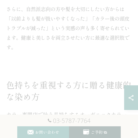
さらに、自然派志向の方や髪を大切にしたい方からは
「以前よりも髪が扱いやすくなった」「カラー後の頭皮
トラブルが減った」という実感の声も多く寄せられてい
ます。健康と美しさを両立させたい方に最適な選択肢で
す。
色持ちを重視する方に贈る健康的
な染め方
カラー専門店で叶う長持ちするオーガニックカラー
03-5787-7764
オーガニックカラーは、髪や頭皮への優しさを重視しな
お問い合わせ
ご予約
がらも、色持ちの良さが特徴です。東京都世田谷区砧公