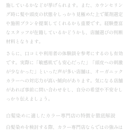
カラー専門店で叶う長持ちするオーガニッ
施しているかなどが挙げられます。また、カウンセリン
クカラー
グ時に髪や頭皮の状態をしっかり見極めた上で薬剤選定
オーガニックカラーの色持ちと健康的な髪
や施術プランを提案してくれるかも重要です。経験豊富
の両立法
なスタッフが在籍しているかどうかも、店舗選びの判断
白髪染めを長持ちさせる専門店のケア方法
材料となります。
健康な髪色を維持するためのカラー専門店
さらに、口コミや利用者の体験談を参考にするのも有効
活用術
です。実際に「敏感肌でも安心だった」「頭皮への刺激
成城エリアで話題の色持ち重視サロンの選
が少なかった」といった声が多い店舗は、オーガニック
び方
カラーへの対応力が高い傾向があります。気になる店舗
があれば事前に問い合わせをし、自分の希望や不安をし
刺激が気になる方必見のカラー専門店活用法
っかり伝えましょう。
敏感肌でも安心なカラー専門店の選び方と
工夫
白髪染めに適したカラー専門店の特徴を徹底解説
カラー専門店活用で頭皮への刺激を軽減す
白髪染めを検討する際、カラー専門店ならではの強みは
る方法