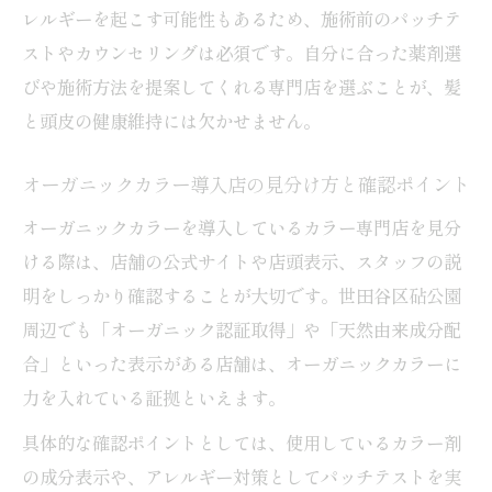
専門店で叶う白髪染めと髪の健康維持の両
レルギーを起こす可能性もあるため、施術前のパッチテ
立
ストやカウンセリングは必須です。自分に合った薬剤選
びや施術方法を提案してくれる専門店を選ぶことが、髪
世田谷区で選ばれる白髪染め専門店の特徴
と頭皮の健康維持には欠かせません。
普通のカラーと専門店オーガニック施術の違い
カラー専門店のオーガニック施術は何が違
オーガニックカラー導入店の見分け方と確認ポイント
う？
オーガニックカラーを導入しているカラー専門店を見分
普通のヘアカラーとオーガニックカラーの
ける際は、店舗の公式サイトや店頭表示、スタッフの説
比較
明をしっかり確認することが大切です。世田谷区砧公園
専門店ならではのダメージケア施術の実際
周辺でも「オーガニック認証取得」や「天然由来成分配
カラー専門店利用で髪と頭皮に優しい理由
合」といった表示がある店舗は、オーガニックカラーに
オーガニック成分配合施術のメリットを解
力を入れている証拠といえます。
説
具体的な確認ポイントとしては、使用しているカラー剤
色持ちを重視する方に贈る健康的な染め方
の成分表示や、アレルギー対策としてパッチテストを実