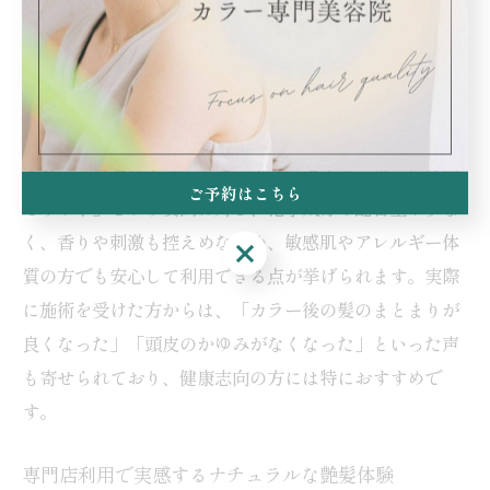
待できる植物エキスや天然オイルが多く含まれていま
す。これらの成分が髪の内部まで浸透し、髪の水分量を
保つことで、乾燥やパサつきを抑え、しっとりとした健
康的なツヤ髪へと導きます。
また、「普通のカラーとオーガニックカラーの違いは何
ご予約はこちら
ですか？」という質問に対し、化学成分の配合量が少な
く、香りや刺激も控えめなため、敏感肌やアレルギー体
ご予約はこちら
質の方でも安心して利用できる点が挙げられます。実際
に施術を受けた方からは、「カラー後の髪のまとまりが
良くなった」「頭皮のかゆみがなくなった」といった声
も寄せられており、健康志向の方には特におすすめで
す。
専門店利用で実感するナチュラルな艶髪体験