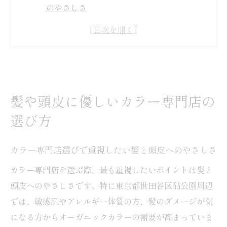
のやさしさ
オーガニックカラー導入店の見分け方と確
認ポイント
白髪染めに適したカラー専門店の特徴を徹
底解説
髪質改善を目指すならカラー専門店へ相談
髪や頭皮に優しいカラー専門店の
しよう
選び方
成城エリア付近のカラー専門店の選び方ポ
イント
カラー専門店選びで重視したい髪と頭皮へのやさしさ
オーガニックカラーで叶う自然なツヤ髪体験
カラー専門店を選ぶ際、最も重視したいポイントは髪と
カラー専門店ならではの自然なツヤ髪を体
頭皮へのやさしさです。特に東京都世田谷区砧公園周辺
感しよう
では、敏感肌やアレルギー体質の方、髪のダメージが気
オーガニックカラーで髪本来の艶感が蘇る
になる方からオーガニックカラーの需要が高まっていま
理由