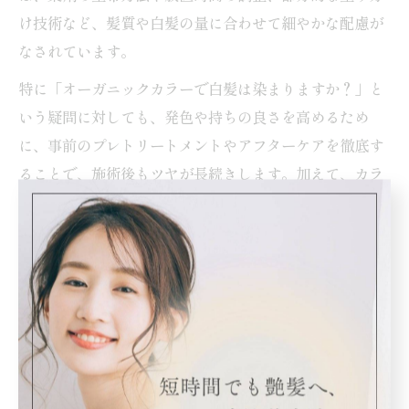
け技術など、髪質や白髪の量に合わせて細やかな配慮が
なされています。
特に「オーガニックカラーで白髪は染まりますか？」と
いう疑問に対しても、発色や持ちの良さを高めるため
に、事前のプレトリートメントやアフターケアを徹底す
ることで、施術後もツヤが長続きします。加えて、カラ
ー専門店では施術後のホームケアアドバイスも受けられ
るため、艶やかな白髪染めを継続しやすいのが利点で
す。注意点としては、施術前後の髪のコンディションに
応じたケアを怠ると、せっかくの艶感が損なわれる場合
があるので、アドバイスに従ったケアが重要です。
オーガニック成分が叶える健康的なツヤ髪の秘密
オーガニック成分には、髪や頭皮の保湿・保護作用が期