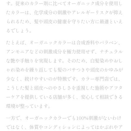
す。従来のカラー剤に比べてオーガニック成分を使用し
白髪染めでもツヤが続く専門店の施術テク
たカラーは、化学成分の刺激やアレルギーリスクが抑え
ニック
られるため、髪や頭皮の健康を守りたい方に最適といえ
オーガニック成分が叶える健康的なツヤ髪
るでしょう。
の秘密
たとえば、オーガニックカラーは合成香料やパラベン、
専門店利用で実感するナチュラルな艶髪体
アンモニアなどの刺激成分を極力使用せず、ナチュラル
験
な艶や手触りを実現します。そのため、白髪染めやおし
白髪染めに最適なオーガニックカラーの実力
ゃれ染めを繰り返しても髪のパサつきや頭皮のかゆみが
カラー専門店のオーガニック白髪染めの持
少なく、続けやすいのが特徴です。カラー専門店では、
続力とは
こうした髪と頭皮へのやさしさを重視した施術やアフタ
ーケアを提供している店舗が多く、安心して相談できる
オーガニックカラーで白髪がしっかり染ま
環境が整っています。
る理由
髪や頭皮にやさしい白髪染めのメリット解
一方で、オーガニックカラーでも100%刺激がないわけ
説
ではなく、体質やコンディションによってはかぶれやア