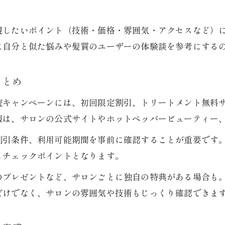
美容院キャンペーンの活用例と成功体験談
視したいポイント（技術・価格・雰囲気・アクセスなど）
美髪を叶える最新美容院活用テクニック
に自分と似た悩みや髪質のユーザーの体験談を参考にする
美容院の最新技術で美髪を実現するポイント
美容院予約のコツと空き状況のチェック方法
まとめ
人気美容院の美髪メニューと選び方の工夫
院キャンペーンには、初回限定割引、トリートメント無料
美容院の美髪専門ケアを賢く選ぶ方法
報は、サロンの公式サイトやホットペッパービューティー
美容院活用で美髪をキープするコツを紹介
ご予約はこちら
ご予約はこちら
割引条件、利用可能期間を事前に確認することが重要です
キャンペーン活用で理想の美容院探し
もチェックポイントとなります。
美容院キャンペーンを使った賢いサロン選び
のプレゼントなど、サロンごとに独自の特典がある場合も
美髪ケアに強い美容院を見極める選定基準
だけでなく、サロンの雰囲気や技術もじっくり確認できま
美容院選びで後悔しないためのチェック項目
キャンペーン活用で美髪体験をお得に実現