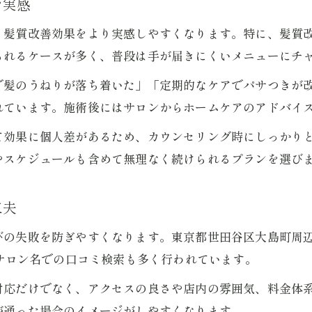
を実感
美容院の口コミやレビューを選ぶ際に活用
、髪質改善効果をより実感しやすくなります。特に、髪質
られるケースが多く、普段は手が届きにくいメニューにチ
で髪のうねりが落ち着いた」「定期的なケアでパサつきが
れています。施術後にはサロンからホームケアのアドバイ
て効果に個人差があるため、カウンセリング時にしっかり
やスケジュールも含めて無理なく続けられるプランを選び
工夫
の失敗を防ぎやすくなります。東京都世田谷区大島町周辺では
体的なサロン名での口コミ検索も多く行われています。
対応だけでなく、アクセスの良さや店内の雰囲気、料金体
が通った場合のイメージがしやすくなります。