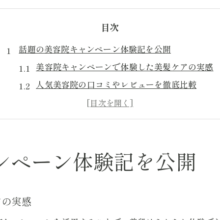
目次
話題の美容院キャンペーン体験記を公開
美容院キャンペーンで体験した美髪ケアの実感
人気美容院の口コミやレビューを徹底比較
美容院選びに役立つキャンペーン情報まとめ
美容院のキャンペーン活用で髪質改善を実感
サロンレビューを参考に美容院選びを工夫
東京都世田谷区大島町で美髪ケアに挑戦
ンペーン体験記を公開
大島町で美容院を選ぶ際の美髪ケア基準
美容院選びで重視すべき髪質改善サービス
アの実感
美髪ケア目的の美容院選び方と体験談紹介