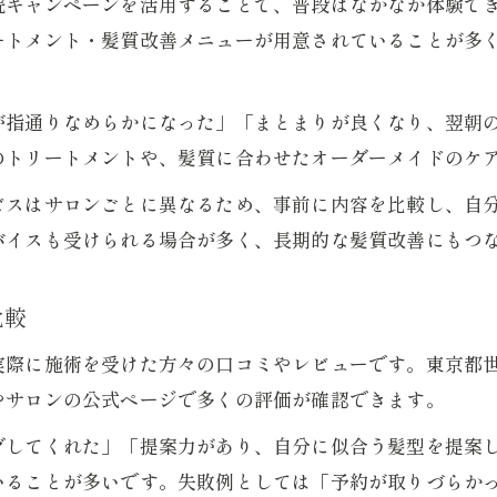
院キャンペーンを活用することで、普段はなかなか体験で
大島町周辺の美容院で体験した美髪施術
ートメント・髪質改善メニューが用意されていることが多
美容院の美髪ケアサービス比較のポイント
お得に美髪へ導く美容院選びのコツ
が指通りなめらかになった」「まとまりが良くなり、翌朝
美容院キャンペーンでお得な美髪ケアを実践
のトリートメントや、髪質に合わせたオーダーメイドのケ
安い美容院でも満足できる髪質改善の見極め
ビスはサロンごとに異なるため、事前に内容を比較し、自
美容院選びで抑えるべきホットな情報活用術
バイスも受けられる場合が多く、長期的な髪質改善にもつ
美容院のドタキャン対策と選び方の工夫
美容院予約時に注意したいポイントまとめ
比較
髪質改善なら美容院キャンペーンが狙い目
実際に施術を受けた方々の口コミやレビューです。東京都
美容院の髪質改善キャンペーン体験の魅力
やサロンの公式ページで多くの評価が確認できます。
美容院で受けられる髪質改善メニューの特徴
グしてくれた」「提案力があり、自分に似合う髪型を提案
話題の美容院キャンペーンを賢く活用する方法
いることが多いです。失敗例としては「予約が取りづらか
美容院選びで重視したい髪質改善サービス