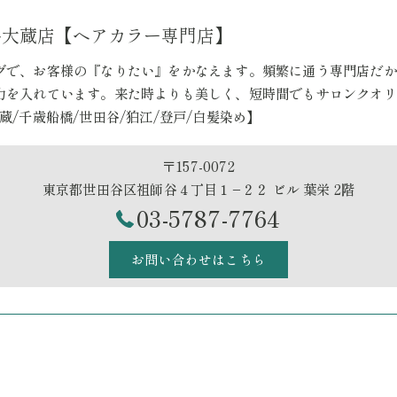
祖師ヶ谷大蔵店【ヘアカラー専門店】
グで、お客様の『なりたい』をかなえます。頻繁に通う専門店だか
力を入れています。来た時よりも美しく、短時間でもサロンクオリ
蔵/千歳船橋/世田谷/狛江/登戸/白髪染め】
〒157-0072
東京都世田谷区祖師谷４丁目１−２２ ビル 葉栄 2階
03-5787-7764
お問い合わせはこちら