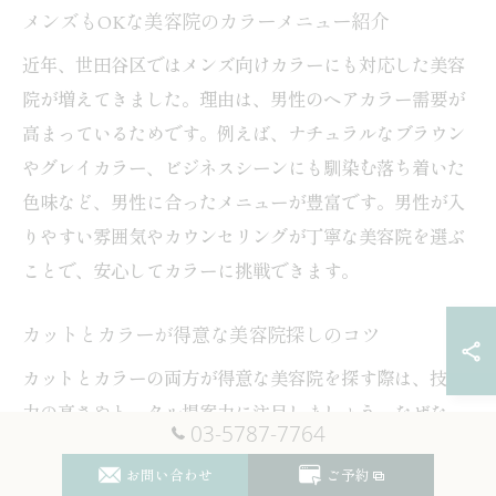
メンズもOKな美容院のカラーメニュー紹介
近年、世田谷区ではメンズ向けカラーにも対応した美容
院が増えてきました。理由は、男性のヘアカラー需要が
高まっているためです。例えば、ナチュラルなブラウン
やグレイカラー、ビジネスシーンにも馴染む落ち着いた
色味など、男性に合ったメニューが豊富です。男性が入
りやすい雰囲気やカウンセリングが丁寧な美容院を選ぶ
ことで、安心してカラーに挑戦できます。
カットとカラーが得意な美容院探しのコツ
カットとカラーの両方が得意な美容院を探す際は、技術
力の高さやトータル提案力に注目しましょう。なぜな
03-5787-7764
ら、カットとカラーのバランスが取れてこそ理想のスタ
お問い合わせ
ご予約
イルが完成するからです。例えば、カットラインに合わ