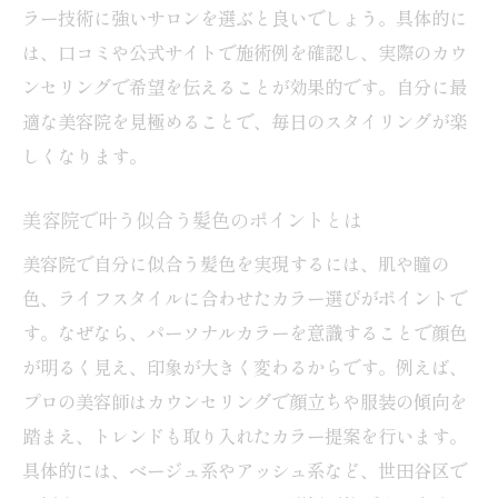
ラー技術に強いサロンを選ぶと良いでしょう。具体的に
自分らしさを叶える美容院選び世田谷区編
は、口コミや公式サイトで施術例を確認し、実際のカウ
美容院で自分らしい髪色を手に入れる方法
ンセリングで希望を伝えることが効果的です。自分に最
世田谷区の美容院で叶う理想のスタイル
適な美容院を見極めることで、毎日のスタイリングが楽
ランキングで自分に合う美容院を探すコツ
しくなります。
口コミから分かる美容院の特徴と魅力
美容院で叶う似合う髪色のポイントとは
メンズも通いやすい美容院の選び方とは
美容院で自分に似合う髪色を実現するには、肌や瞳の
似合う髪色をプロに相談するメリット
色、ライフスタイルに合わせたカラー選びがポイントで
忙しい女性でも効率よく美容院を予約する方法
す。なぜなら、パーソナルカラーを意識することで顔色
美容院のネット予約で時間を有効活用
が明るく見え、印象が大きく変わるからです。例えば、
世田谷区で人気の効率的な美容院予約法
プロの美容師はカウンセリングで顔立ちや服装の傾向を
クーポンや割引を活用した美容院利用術
踏まえ、トレンドも取り入れたカラー提案を行います。
メンズ美容院の予約も効率的にできる理由
具体的には、ベージュ系やアッシュ系など、世田谷区で
口コミを参考に美容院選びを時短するコツ