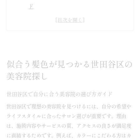
ド
美容院で叶う似合う髪色のポイントとは
世田谷区の美容院選びで失敗しないコツ
メンズにもおすすめな世田谷区美容院情報
美容院ランキングを活用した探し方の秘訣
安い美容院でも満足できる選び方を紹介
似合う髪色が見つかる世田谷区の
トレンド重視の女性が選ぶ美容院選びのコツ
美容院探し
トレンド髪色に強い美容院の見極め方
世田谷区で人気の美容院を選ぶ決め手
世田谷区で自分に合う美容院の選び方ガイド
美容院の口コミやランキング活用術
世田谷区で理想の美容院を見つけるには、自分の希望や
メンズ対応サロンも視野に入れる理由
ライフスタイルに合ったサロン選びが重要です。理由
は、施術内容やサービスの質、アクセスの良さが満足度
美容院で「おまかせ」のオーダー術とは
に直結するためです。例えば、カラーにこだわる方はカ
安くて上手な美容院の選び方を解説