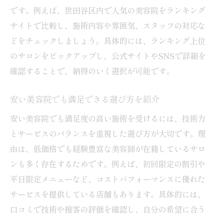
世田谷区の美容院で叶う最新トレンドヘア
です。例えば、世田谷区内で人気の美容院をランキング
自分に似合う髪色相談は美容院が最適な理
サイトで比較し、施術内容や雰囲気、スタッフの対応な
由
どをチェックしましょう。具体的には、ランキング上位
口コミで話題の美容院活用術を紹介
のサロンをピックアップし、公式サイトやSNSで詳細を
確認することで、納得のいく選択が可能です。
メンズも納得のヘアスタイル提案法とは
美容院選びで後悔しないための実践ポイン
安い美容院でも満足できる選び方を紹介
ト
安い美容院でも満足度の高い施術を受けるには、技術力
とサービスのバランスを重視した選び方が大切です。理
由は、低価格でも経験豊富な美容師が在籍しているサロ
ンも多く存在するためです。例えば、初回限定の割引や
平日限定メニューなど、コストパフォーマンスに優れた
サービスを提供している店舗もあります。具体的には、
口コミで技術や接客の評価を確認し、自分の希望に合う