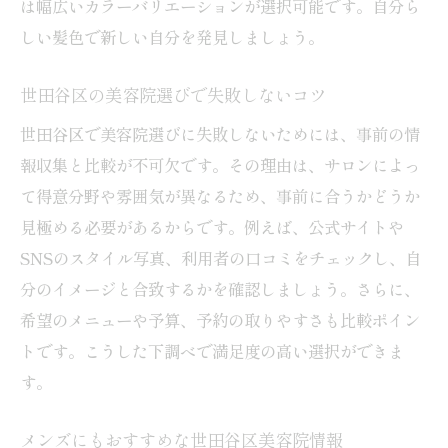
は幅広いカラーバリエーションが選択可能です。自分ら
忙しい日々に合う美容院選びのポイント
しい髪色で新しい自分を発見しましょう。
口コミを活用した美容院選びで失敗しない秘訣
世田谷区の美容院選びで失敗しないコツ
信頼できる口コミで美容院を見極める方法
世田谷区で美容院選びに失敗しないためには、事前の情
世田谷区の美容院ランキング活用術
報収集と比較が不可欠です。その理由は、サロンによっ
口コミで分かる美容院のカット技術とは
て得意分野や雰囲気が異なるため、事前に合うかどうか
安くて上手な美容院を口コミから探すコツ
見極める必要があるからです。例えば、公式サイトや
メンズにも支持される美容院の特徴を解説
SNSのスタイル写真、利用者の口コミをチェックし、自
美容院選びで口コミを活かす注意点まとめ
分のイメージと合致するかを確認しましょう。さらに、
世田谷区で髪色チェンジが得意な美容院とは
希望のメニューや予算、予約の取りやすさも比較ポイン
髪色チェンジが得意な美容院の選び方
トです。こうした下調べで満足度の高い選択ができま
す。
世田谷区で話題のカラー技術を徹底解説
メンズもOKな美容院のカラーメニュー紹介
メンズにもおすすめな世田谷区美容院情報