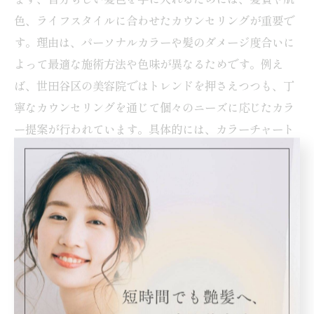
色、ライフスタイルに合わせたカウンセリングが重要で
す。理由は、パーソナルカラーや髪のダメージ度合いに
よって最適な施術方法や色味が異なるためです。例え
ば、世田谷区の美容院ではトレンドを押さえつつも、丁
寧なカウンセリングを通じて個々のニーズに応じたカラ
ー提案が行われています。具体的には、カラーチャート
の活用や実際の色見本を見せながらイメージを共有する
手順が一般的です。自分らしい髪色を実現するには、美
容師としっかり相談し、希望や悩みを具体的に伝えるこ
とが大切です。
世田谷区の美容院で叶う理想のスタイル
世田谷区の美容院では、最新のトレンドと個性を両立さ
せるスタイル提案が特徴です。理由は、多様な美容院が