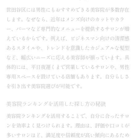
カットとカラーが得意な美容院探しのコツ
世田谷区には男性にもおすすめできる美容院が多数存在
美容院で叶える理想のヘアチェンジ体験
します。なぜなら、近年はメンズ向けのカットやカラ
口コミ評価の高い美容院の特徴を紹介
ー、パーマなど専門的なメニューを提供するサロンが増
美容院の選び方と価格比較のポイントを徹底解
えているからです。例えば、ビジネスマン向けの清潔感
説
あるスタイルや、トレンドを意識したカジュアルな髪型
世田谷区で美容院の価格を比較するコツ
など、幅広いニーズに応える美容師が揃っています。具
安くても満足度の高い美容院選びの基準
体的には、平日夜遅くまで営業しているサロンや、男性
口コミやランキングを活かした価格比較法
専用スペースを設けている店舗もあります。自分らしさ
を引き出す美容院選びが可能です。
メンズ美容院の料金相場もチェックしよう
美容院ごとのサービス内容を比較解説
美容院ランキングを活用した探し方の秘訣
自分に合う美容院を効率的に選ぶ方法
美容院ランキングを活用することで、自分に合ったサロ
理想のヘアスタイルに近づく美容院の活用術
ンを効率よく見つけられます。理由は、評価や口コミが
美容院で理想のヘアスタイルを叶えるコツ
多いサロンほど、満足度や信頼度が高い傾向にあるため