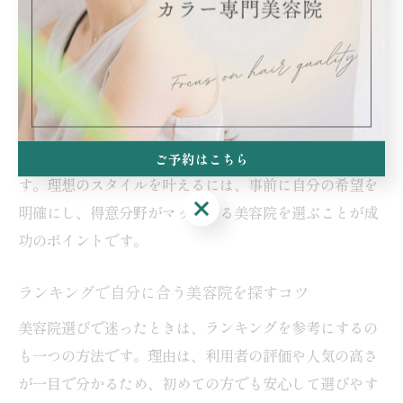
集まるエリアであるため、幅広いメニューや技術が選べ
るからです。たとえば、透明感のあるカラーや大人女性
向けの上品なグレイカラー、髪質改善を組み合わせた施
術などが充実しています。代表的な取り組みとして、施
術前のカウンセリングでトレンドと似合わせのバランス
を確認し、ダメージレスな薬剤を選ぶ美容院も多いで
ご予約はこちら
す。理想のスタイルを叶えるには、事前に自分の希望を
ご予約はこちら
明確にし、得意分野がマッチする美容院を選ぶことが成
功のポイントです。
ランキングで自分に合う美容院を探すコツ
美容院選びで迷ったときは、ランキングを参考にするの
も一つの方法です。理由は、利用者の評価や人気の高さ
が一目で分かるため、初めての方でも安心して選びやす