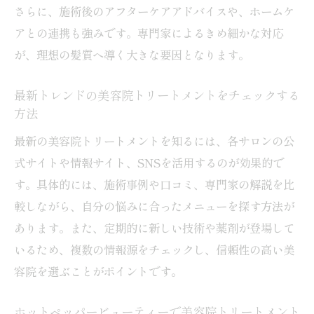
美容院でできる持続力重視のトリートメン
さらに、施術後のアフターケアアドバイスや、ホームケ
トとは
アとの連携も強みです。専門家によるきめ細かな対応
ホームケアと美容院の併用で髪質改善効果
が、理想の髪質へ導く大きな要因となります。
を高める方法
最新トレンドの美容院トリートメントをチェックする
トリートメント美容院でのアフターケアの
方法
必要性
最新の美容院トリートメントを知るには、各サロンの公
髪質改善トリートメントの持続力に関する
式サイトや情報サイト、SNSを活用するのが効果的で
注意点
す。具体的には、施術事例や口コミ、専門家の解説を比
髪の悩み解決へ導く美容院トリートメント体験
較しながら、自分の悩みに合ったメニューを探す方法が
美容院でのトリートメント体験談から分か
あります。また、定期的に新しい技術や薬剤が登場して
る効果
いるため、複数の情報源をチェックし、信頼性の高い美
髪質改善トリートメントで悩みを解消した
容院を選ぶことがポイントです。
事例紹介
美容院トリートメントがくせ毛やダメージ
ホットペッパービューティーで美容院トリートメント