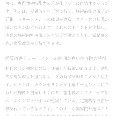
由は、専門性や技術力の差が仕上がりに直結するからで
美容院でコスパの良いトリートメントを見
す。例えば、髪質診断を丁寧に行う、施術前後の説明が
極める方法
詳細、トリートメントの種類が豊富、スタッフの知識が
おすすめ美容院トリートメントの料金設定
深いなどがあげられます。これらのポイントを比較し、
の特徴
実際の施術内容や説明の充実度で選ぶことで、満足度の
オンラインで美容院トリートメント料金を
高い髪質改善が期待できます。
チェックする
理想の髪質へ導く美容院活用のコツ
髪質改善トリートメントの評判が良い美容院の特徴
美容院トリートメントで理想の髪質を目指
評判の良い美容院には、共通した特徴があります。効果
すコツ
的な髪質改善を望むなら、その特徴を知ることが大切で
美容院で髪質改善を継続するためのポイン
す。たとえば、カウンセリングが丁寧で一人ひとりに合
ト
わせた施術を提案してくれる、施術後のアフターケアや
ホームケアアドバイスが充実している、定期的な技術研
おすすめの美容院トリートメント活用術と
修を行っているなどです。このような美容院を選ぶこと
は