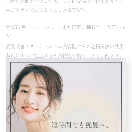
や持続期間が異なるため、具体的な悩みや仕上がりイメ
ージを美容師に伝えることが重要です。
髪質改善トリートメントは美容院の種類でどう変わる
か
髪質改善トリートメントは美容院ごとの施術方法や使用
薬剤によって仕上がりや持続性が異なります。例えば、
専門的なケアを得意とするサロンではオーダーメイドの
施術や最新技術を取り入れている場合が多く、より高い
髪質改善効果が期待できます。一方、一般的な美容院で
は、スタンダードなトリートメントが主流で、コストや
手軽さを重視する方に向いています。それぞれの美容院
の特長や強みを把握し、目的に合った選択をすることが
理想の髪質改善への近道です。