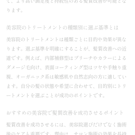
で、より高い満足度と持続性のある髪質改善が可能とな
髪質改善のための美容院選びを成功させる
ります。
秘訣
美容院トリートメント効果を長持ちさせる
美容院のトリートメントの種類別に選ぶ基準とは
工夫
美容院のトリートメントは種類ごとに目的や効果が異な
美容院で理想の髪質に近づくための実践法
ります。選ぶ基準を明確にすることが、髪質改善への近
道です。例えば、内部補修型はブリーチやカラーによる
ダメージ毛向け、表面コーティング型はツヤや手触り重
視、オーガニック系は敏感肌や自然志向の方に適してい
ます。自分の髪の状態や希望に合わせて、目的別にトリ
ートメントを選ぶことが成功のポイントです。
おすすめの美容院で髪質改善を成功させるポイント
髪質改善を成功させるには、美容院選びだけでなく施術
後のケアも重要です。理由は、サロン施術の効果を長持