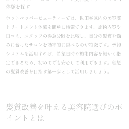
に効く理由
体験を探す
美容院ならではの髪質改善サポートを体感
ホットペッパービューティーでは、世田谷区内の美容院
する方法
トリートメント体験を簡単に検索できます。施術内容や
トリートメント美容院のリアルな口コミを
口コミ、スタッフの得意分野を比較し、自分の髪質や悩
もとに検証
みに合ったサロンを効率的に選べるのが特徴です。予約
システムを活用すれば、希望日時や施術内容を細かく指
美容院トリートメント体験後の髪の変化を
定できるため、初めてでも安心して利用できます。理想
実感する
の髪質改善を目指す第一歩として活用しましょう。
おすすめの美容院トリートメント活用術
美容院でおすすめのトリートメント活用法
を解説
髪質改善を実感する美容院トリートメント
髪質改善を叶える美容院選びのポ
の選び方
イントとは
自宅ケアと美容院トリートメントの併用が