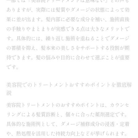
髪質改善トリートメントは美容院の種類で
ありますが、実際には髪質やダメージの状態によって効
どう変わるか
果に差が出ます。髪内部に必要な成分を補い、施術直後
美容院トリートメントごとの持続期間と特
の手触りやまとまりが実感できる点は大きなメリットで
徴を解説
す。具体的には、繰り返し施術を重ねることでダメージ
の蓄積を抑え、髪本来の美しさをサポートする役割が期
髪の悩みに合った美容院トリートメントの
待できます。髪の悩みや目的に合わせて選ぶことが重要
選び方
です。
美容院オリジナルトリートメントのメリッ
トを紹介
美容院でのトリートメントおすすめポイントを徹底解
美容院で叶う髪質改善の持続力を解説
説
美容院トリートメントの持続期間はどれく
美容院トリートメントのおすすめポイントは、カウンセ
らいか
リングによる髪質診断と、個々に合った薬剤選定です。
髪質改善トリートメントの効果を長持ちさ
具体的な施術例として、ダメージ補修成分の浸透・定着
せるコツ
や、熱処理を活用した持続力向上などが挙げられます。