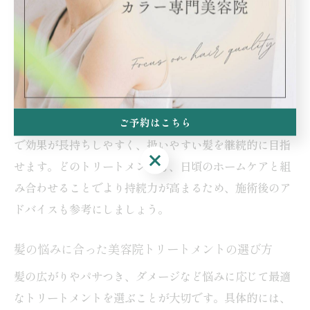
美容院トリートメントごとの持続期間と特徴を解説
美容院のトリートメントは、種類によって持続期間が異
なります。内部補修型やtokioトリートメントは、1～2
週間程度効果を実感しやすく、定期的な施術で髪のコン
ディションを維持しやすい点が特徴です。酸熱トリート
ご予約はこちら
メントや髪質改善トリートメントは、回数を重ねること
で効果が長持ちしやすく、扱いやすい髪を継続的に目指
ご予約はこちら
せます。どのトリートメントも、日頃のホームケアと組
み合わせることでより持続力が高まるため、施術後のア
ドバイスも参考にしましょう。
髪の悩みに合った美容院トリートメントの選び方
髪の広がりやパサつき、ダメージなど悩みに応じて最適
なトリートメントを選ぶことが大切です。具体的には、