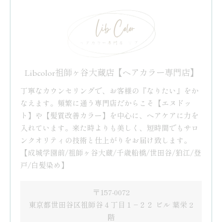
Libcolor祖師ヶ谷大蔵店【ヘアカラー専門店】
丁寧なカウンセリングで、お客様の『なりたい』をか
なえます。頻繁に通う専門店だからこそ【エヌドッ
ト】や【髪質改善カラー】を中心に、ヘアケアに力を
入れています。来た時よりも美しく、短時間でもサロ
ンクオリティの技術と仕上がりをお届け致します。
【成城学園前/祖師ヶ谷大蔵/千歳船橋/世田谷/狛江/登
戸/白髪染め】
〒157-0072
東京都世田谷区祖師谷４丁目１−２２ ビル 葉栄 2
階