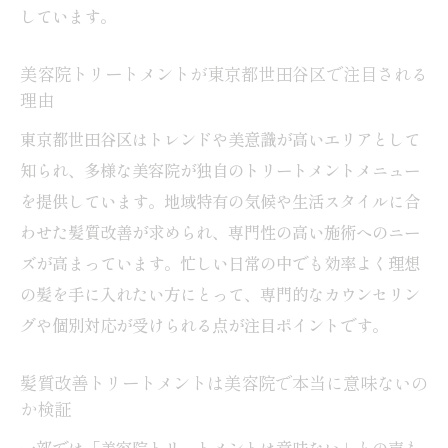
チェックポイント
しています。
髪質改善トリートメントの評判が良い美容
院の特徴
美容院トリートメントが東京都世田谷区で注目される
理由
美容院のトリートメントの種類別に選ぶ基
東京都世田谷区はトレンドや美意識が高いエリアとして
準とは
知られ、多様な美容院が独自のトリートメントメニュー
おすすめの美容院で髪質改善を成功させる
を提供しています。地域特有の気候や生活スタイルに合
ポイント
わせた髪質改善が求められ、専門性の高い施術へのニー
美容院の口コミやレビューを活用した選び
ズが高まっています。忙しい日常の中でも効率よく理想
方のコツ
の髪を手に入れたい方にとって、専門的なカウンセリン
トリートメントの種類別に見る効果と特徴
グや個別対応が受けられる点が注目ポイントです。
美容院で受けられる代表的なトリートメン
トの違い
髪質改善トリートメントは美容院で本当に意味ないの
tokioトリートメントなど人気施術の効果を
か検証
比較
一部では「美容院トリートメントは意味ない」との声も