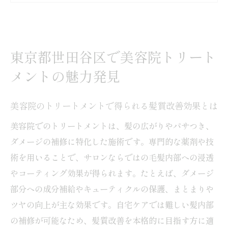
注目される理由
髪質改善トリートメントは美容院で本当に
意味ないのか検証
東京都世田谷区で美容院トリート
美容院でのトリートメントおすすめポイン
メントの魅力発見
トを徹底解説
最新トレンドの美容院トリートメントをチ
美容院のトリートメントで得られる髪質改善効果とは
ェックする方法
美容院でのトリートメントは、髪の広がりやパサつき、
ホットペッパービューティーで美容院トリ
ダメージの補修に特化した施術です。専門的な薬剤や技
ートメント体験を探す
術を用いることで、サロンならではの毛髪内部への浸透
髪質改善を叶える美容院選びのポイントとは
やコーティング効果が得られます。たとえば、ダメージ
美容院選びで大切な髪質改善の施術内容の
部分への成分補給やキューティクルの保護、まとまりや
見極め方
ツヤの向上が主な効果です。自宅ケアでは難しい髪内部
トリートメントが得意な美容院を見つける
の補修が可能なため、髪質改善を本格的に目指す方に適