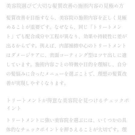
おすすめ
美容院選びで大切な髪質改善の施術内容の見極め方
美容院トリートメントの予約前に知ってお
髪質改善を目指すなら、美容院の施術内容を正しく見極
きたいこと
めることが重要です。なぜなら、同じ「トリートメン
トリートメント美容院で理想の髪質を手に
ト」でも配合成分や工程が異なり、効果や持続性に差が
入れる方法
出るからです。例えば、内部補修中心のトリートメント
ホットペッパービューティー活用でおすす
はダメージケアに、表面コーティング型はツヤ出しに適
め美容院を探す
しています。施術内容ごとの特徴や目的を理解し、自分
美容院トリートメントの料金相場と選び方
の髪悩みに合ったメニューを選ぶことで、理想の髪質改
美容院トリートメントの平均的な料金相場
善が実現しやすくなります。
を解説
トリートメントが得意な美容院を見つけるチェックポ
髪質改善トリートメントの価格帯と選び方
イント
のコツ
トリートメントに強い美容院を選ぶには、いくつかの具
美容院ごとのトリートメント料金比較ポイ
体的なチェックポイントを押さえることが大切です。理
ント