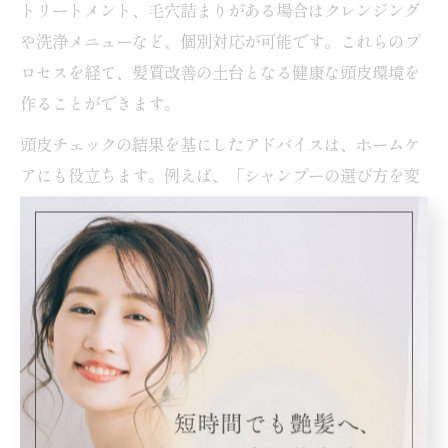
トリートメント、毛穴詰まりがある場合はクレンジング
や洗浄メニューなど、個別対応が可能です。これらのプ
ロセスを経て、髪質改善の土台となる健康な頭皮環境を
作ることができます。
頭皮チェックの結果を基にしたアドバイスは、ホームケ
アにも役立ちます。例えば、「シャンプーの選び方を変
える」「頭皮マッサージを取り入れる」など、日常生活
で実践できるポイントも教えてもらえるため、継続的な
髪質改善につながります。
頭皮ケアが美髪へと導く美容院の知恵
美しい髪を目指すなら、頭皮ケアは欠かせません。美容
院では、最新の頭皮ケア技術や薬剤を取り入れ、根本か
ら健康な髪を育てるサポートを行っています。例えば、