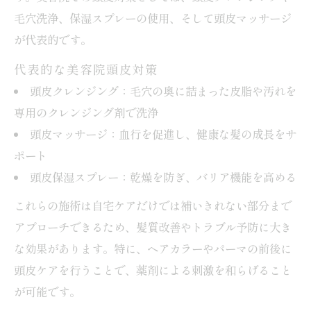
施術前後の頭皮ケアで差がつく美容院活用
毛穴洗浄、保湿スプレーの使用、そして頭皮マッサージ
頭皮トラブルを防ぐ美容院の正しい活用法
が代表的です。
美容院での頭皮トラブル予防ポイント解説
代表的な美容院頭皮対策
頭皮トラブルを避ける美容院の相談活用術
頭皮クレンジング：毛穴の奥に詰まった皮脂や汚れを
美容院頭皮ケアの正しい受け方を知る重要
専用のクレンジング剤で洗浄
性
頭皮マッサージ：血行を促進し、健康な髪の成長をサ
美容院で頭皮状態を保つための質問例
ポート
頭皮トラブル時の美容院ケア選択ポイント
頭皮保湿スプレー：乾燥を防ぎ、バリア機能を高める
これらの施術は自宅ケアだけでは補いきれない部分まで
アプローチできるため、髪質改善やトラブル予防に大き
な効果があります。特に、ヘアカラーやパーマの前後に
頭皮ケアを行うことで、薬剤による刺激を和らげること
が可能です。