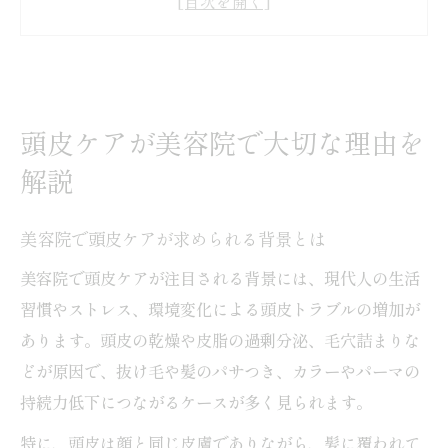
美容院頭皮ケアが髪質に与える効果
頭皮ケアを美容院で始めるべき理由
美しい髪は美容院での頭皮管理から始まる
美容院が提案する頭皮管理の基本ポイント
頭皮ケアが美容院で大切な理由を
頭皮管理で美容院の仕上がりが変わる理由
解説
美容院の頭皮チェックで髪質改善を実現
美容院で頭皮ケアが求められる背景とは
頭皮ケアが美髪へと導く美容院の知恵
美容院での頭皮管理が髪の健康を支える
美容院で頭皮ケアが注目される背景には、現代人の生活
習慣やストレス、環境変化による頭皮トラブルの増加が
頭皮クレンジングを美容院で受ける意義とは
あります。頭皮の乾燥や皮脂の過剰分泌、毛穴詰まりな
美容院の頭皮クレンジングが必要な理由
どが原因で、抜け毛や髪のパサつき、カラーやパーマの
頭皮クレンジングで美容院の効果を実感
持続力低下につながるケースが多く見られます。
美容院での頭皮クレンジング施術の流れ
特に、頭皮は顔と同じ皮膚でありながら、髪に覆われて