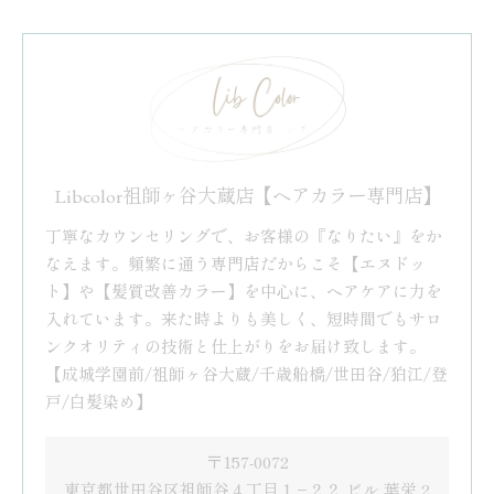
Libcolor祖師ヶ谷大蔵店【ヘアカラー専門店】
丁寧なカウンセリングで、お客様の『なりたい』をか
なえます。頻繁に通う専門店だからこそ【エヌドッ
ト】や【髪質改善カラー】を中心に、ヘアケアに力を
入れています。来た時よりも美しく、短時間でもサロ
ンクオリティの技術と仕上がりをお届け致します。
【成城学園前/祖師ヶ谷大蔵/千歳船橋/世田谷/狛江/登
戸/白髪染め】
〒157-0072
東京都世田谷区祖師谷４丁目１−２２ ビル 葉栄 2