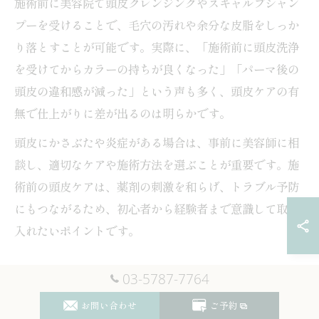
施術前に美容院で頭皮クレンジングやスキャルプシャン
プーを受けることで、毛穴の汚れや余分な皮脂をしっか
り落とすことが可能です。実際に、「施術前に頭皮洗浄
を受けてからカラーの持ちが良くなった」「パーマ後の
頭皮の違和感が減った」という声も多く、頭皮ケアの有
無で仕上がりに差が出るのは明らかです。
頭皮にかさぶたや炎症がある場合は、事前に美容師に相
談し、適切なケアや施術方法を選ぶことが重要です。施
術前の頭皮ケアは、薬剤の刺激を和らげ、トラブル予防
にもつながるため、初心者から経験者まで意識して取り
入れたいポイントです。
美容院施術後の頭皮ケアで美髪をキープ
03-5787-7764
美容院での施術後も頭皮ケアは欠かせません。施術に使
お問い合わせ
ご予約