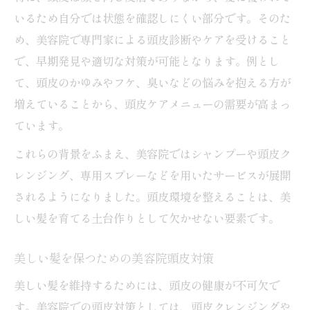
頭皮クレンジングが髪に与える変化とは
いるため自分では状態を確認しにくい部分です。そのた
美容院頭皮ケアで実感する爽快感の秘密
め、美容院で専門家による頭皮診断やケアを受けること
抜け毛予防に役立つ美容院の頭皮アプローチ
で、早期発見や適切な対策が可能となります。例とし
美容院でできる抜け毛予防の頭皮ケア方法
て、頭皮のかゆみやフケ、臭いなどの悩みを抱える方が
頭皮環境を整え抜け毛を防ぐ美容院の工夫
増えていることから、頭皮ケアメニューの需要が高まっ
美容院で提案される抜け毛対策の実例紹介
ています。
美容院頭皮ケアが抜け毛減少をサポート
これらの背景をふまえ、美容院ではシャンプーや頭皮ク
抜け毛予防には美容院頭皮管理が効果的
レンジング、専用スプレーなどを用いたサービスが展開
されるようになりました。頭皮環境を整えることは、美
施術前後の頭皮ケアが髪に与える影響
しい髪を育てる土台作りとして欠かせない要素です。
美容院施術前の頭皮ケアが結果を左右する
美容院施術後の頭皮ケアで美髪をキープ
美しい髪を保つための美容院頭皮対策
頭皮ケアによる美容院施術の持続力向上術
美しい髪を維持するためには、頭皮の健康が不可欠で
美容院での頭皮管理が髪質トラブルを予防
す。美容院での頭皮対策としては、頭皮クレンジングや