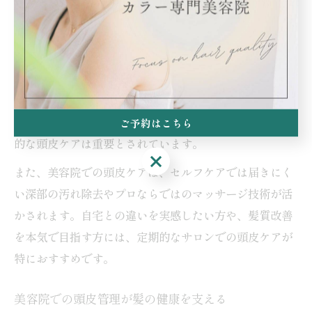
炭酸泉による頭皮洗浄や、頭皮の保湿スプレー、オイル
マッサージなどが代表的です。
これらのケアは、頭皮の血行促進やターンオーバーの正
常化にも効果的です。頭皮の血流が良くなることで、髪
の成長に必要な栄養がしっかり届きやすくなり、髪のハ
リやツヤが増します。トラブル予防の観点からも、定期
ご予約はこちら
的な頭皮ケアは重要とされています。
ご予約はこちら
また、美容院での頭皮ケアは、セルフケアでは届きにく
い深部の汚れ除去やプロならではのマッサージ技術が活
かされます。自宅との違いを実感したい方や、髪質改善
を本気で目指す方には、定期的なサロンでの頭皮ケアが
特におすすめです。
美容院での頭皮管理が髪の健康を支える